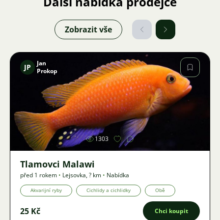
Další nabídka prodejce
Zobrazit vše
Jan
JP
Prokop
Obrázek
1303
Tlamovci Malawi
před 1 rokem
•
Lejsovka
,
? km
•
Nabídka
Akvarijní ryby
Cichlidy a cichlidky
Obě
25 Kč
Chci koupit