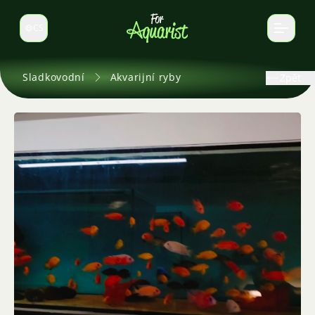
CS
Select language
Sladkovodní
Akvarijní ryby
Zpět