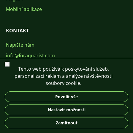
Mobilní aplikace
KONTAKT
Napište nám
info@foraquarist.com
Zavřít
+420 603 449 602
Tento web používá k poskytování služeb,
personalizaci reklam a analýze návštěvnosti
soubory cookie.
Povolit vše
CS
SK
EN
PL
DE
Nastavit možnosti
© 2026 For Aquarist
Zamítnout