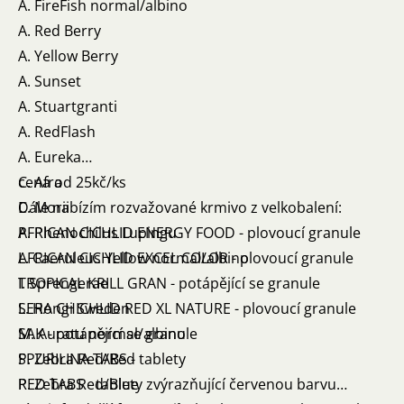
A. FireFish normal/albino
A. Red Berry
A. Yellow Berry
A. Sunset
A. Stuartgranti
A. RedFlash
A. Eureka
C. Afra
cena od 25kč/ks
C. Morii
Dále nabízím rozvažované krmivo z velkobalení:
P. Phenochilus Lupingu
AFRICAN CICHLID ENERGY FOOD - plovoucí granule
L. Caeruleus Yellow normal/albino
AFRICAN CICHLID EXCEL COLOR - plovoucí granule
I. Sprengerae
TROPICAL KRILL GRAN - potápějící se granule
L. Hongi Sweden
SERA CHICHLID RED XL NATURE - plovoucí granule
M. Auratu normal/albino
SAK - potápějící se granule
P. Zebra Red/Red
SPURILINA TABS - tablety
P. Zebra Red/Blue
RED TABS - tablety zvýrazňující červenou barvu