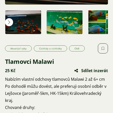
Akvarijní ryby
Cichlidy a cichlidky
Obě
Tlamovci Malawi
25 Kč
Sdílet inzerát
Nabízím vlastní odchovy tlamovců Malawi 2 až 6+ cm
Po dohodě můžu dovést, ale preferuji osobní odběr v
Lejšovce (Jaroměř-5km, HK-15km) Královehradecký
kraj.
Chované druhy: