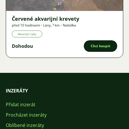
47
Červené akvarijní krevety
před 10 hodinami
•
Lány
,
? km
•
Nabídka
Akvarijní ryby
Dohodou
Chci koupit
INZERÁTY
Přidat inzerát
Procházet inzeráty
Oblíbené inzeráty