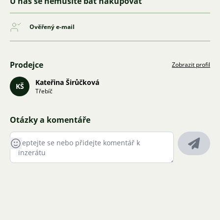
U nás se nemusíte bát nakupovat
Ověřený e-mail
Prodejce
Zobrazit profil
Kateřina Širůčková
KŠ
Třebíč
Otázky a komentáře