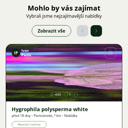
Mohlo by vás zajímat
Vybrali jsme nejzajímavější nabídky
Zobrazit vše
Ivan
IP
Paule
Obrázek
444
1
Hygrophila polysperma white
před 18 dny
•
Partizánske
,
? km
•
Nabídka
Akvarijní rostliny