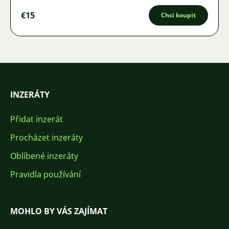
€15
Chci koupit
INZERÁTY
Přidat inzerát
Procházet inzeráty
Oblíbené inzeráty
Pravidla používání
MOHLO BY VÁS ZAJÍMAT