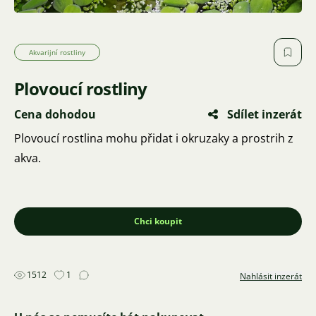
Akvarijní rostliny
Plovoucí rostliny
Cena dohodou
Sdílet inzerát
Plovoucí rostlina mohu přidat i okruzaky a prostrih z
akva.
Chci koupit
1512
1
Nahlásit inzerát