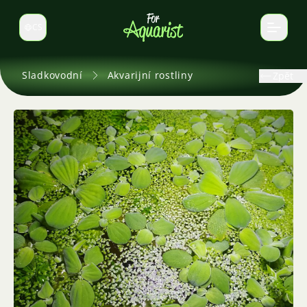
CS
Select language
Sladkovodní
Akvarijní rostliny
Zpět