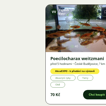
Vojtěch
VV
Voltr
Obrázek
40
Poecilocharax weitzmani
před 5 hodinami
•
České Budějovice
,
? km
Nabídka
AkvaEXPO - k předání na výstavě
Akvarijní ryby
Tetry
Obě
70 Kč
Chci koupit