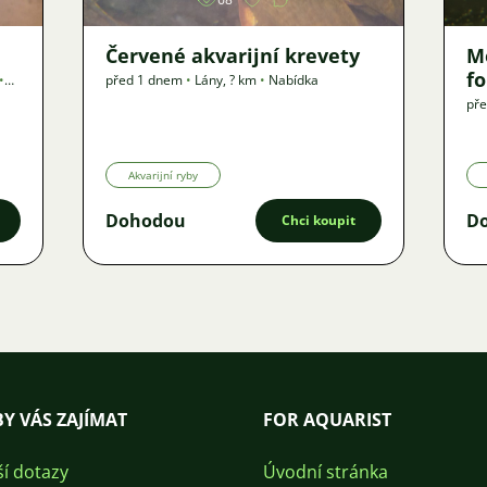
Červené akvarijní krevety
M
f
•
před 1 dnem
•
Lány
,
? km
•
Nabídka
př
Akvarijní ryby
Dohodou
D
Chci koupit
Y VÁS ZAJÍMAT
FOR AQUARIST
ší dotazy
Úvodní stránka