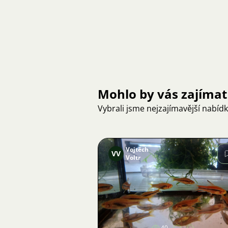
Mohlo by vás zajímat
Vybrali jsme nejzajímavější nabíd
Vojtěch
VV
Voltr
Obrázek
40