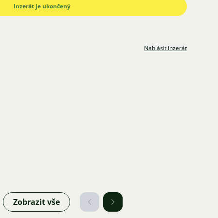
Inzerát je ukončený
Nahlásit inzerát
Zobrazit vše