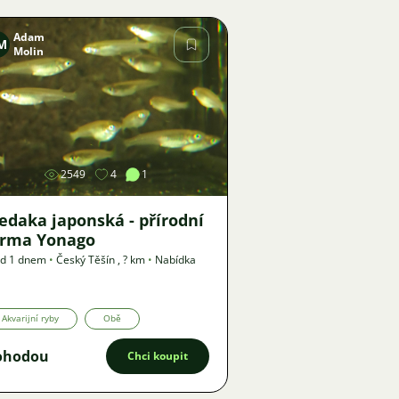
Adam
M
Molin
Obrázek
2549
4
1
edaka japonská - přírodní
orma Yonago
ed 1 dnem
•
Český Těšín
,
? km
•
Nabídka
Akvarijní ryby
Obě
ohodou
Chci koupit