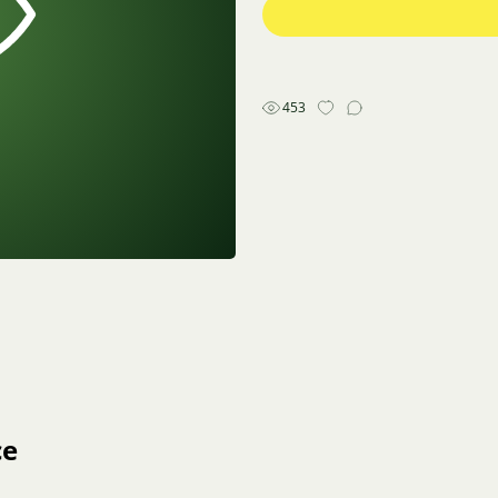
453
ce