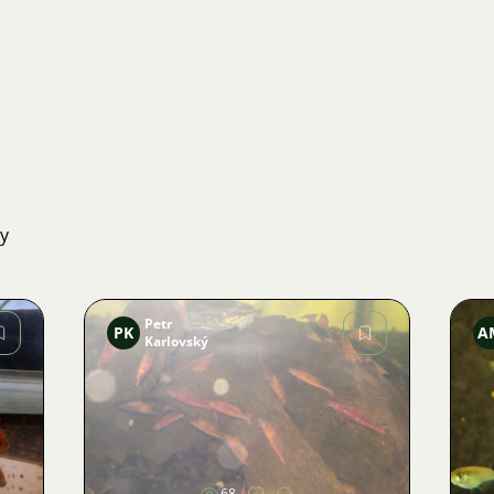
ky
Petr
PK
A
Karlovský
Obrázek
68