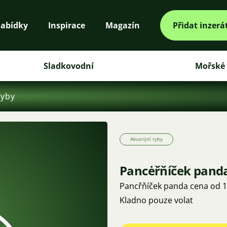
abídky
Inspirace
Magazín
Přidat inzerá
Sladkovodní
Mořské
ryby
Akvarijní ryby
Pancėřňíček pand
Pancřňíček panda cena od 10
Kladno pouze volat