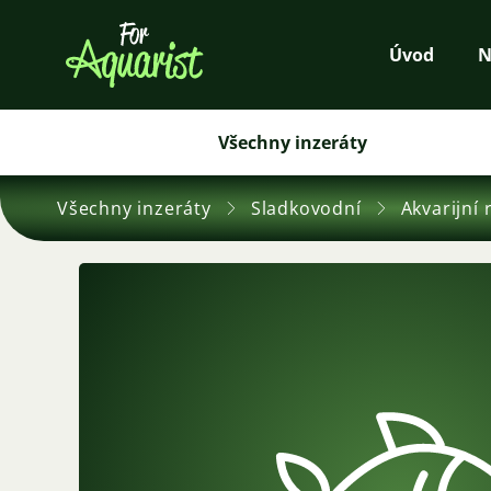
Úvod
N
Všechny inzeráty
Všechny inzeráty
Sladkovodní
Akvarijní 