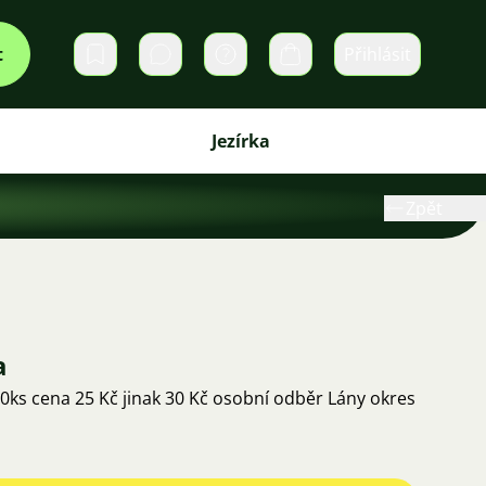
t
Přihlásit
Soukromé zprávy
Košík
Jezírka
Zpět
a
ks cena 25 Kč jinak 30 Kč osobní odběr Lány okres