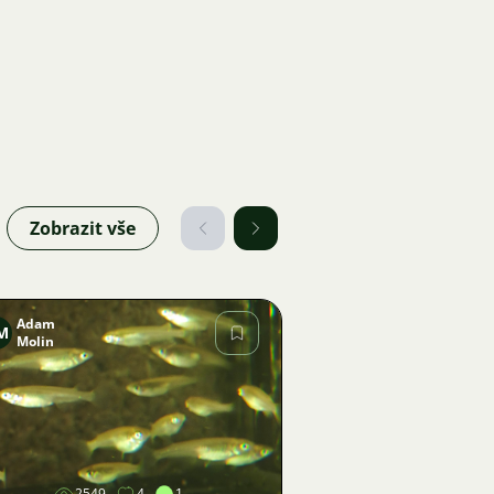
Zobrazit vše
Adam
M
Molin
Obrázek
2549
4
1