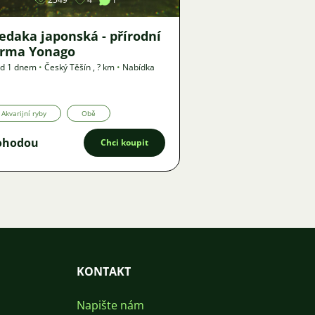
edaka japonská - přírodní
orma Yonago
ed 1 dnem
•
Český Těšín
,
? km
•
Nabídka
Akvarijní ryby
Obě
ohodou
Chci koupit
KONTAKT
Napište nám