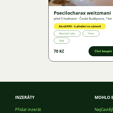
Poecilocharax weitzmani
před 5 hodinami
•
České Budějovice
,
? km
Nabídka
AkvaEXPO - k předání na výstavě
Akvarijní ryby
Tetry
Obě
70 Kč
Chci koupit
INZERÁTY
MOHLO B
Přidat inzerát
Nejčastěj