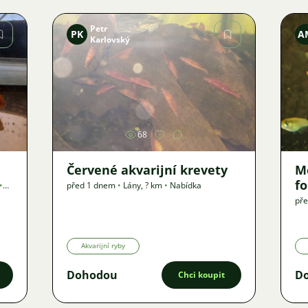
Petr
PK
A
Karlovský
Obrázek
68
Červené akvarijní krevety
M
f
•
před 1 dnem
•
Lány
,
? km
•
Nabídka
př
Akvarijní ryby
Dohodou
D
Chci koupit