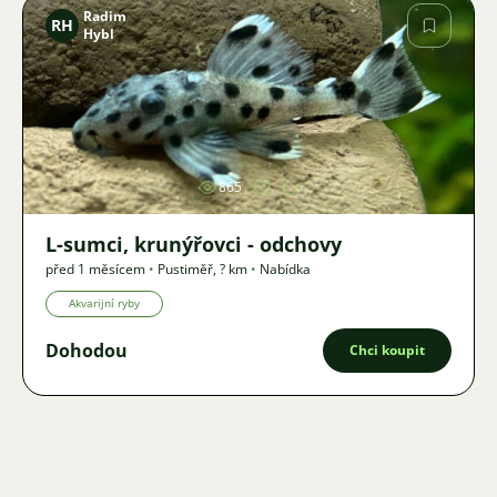
Radim
RH
Hybl
Obrázek
865
L-sumci, krunýřovci - odchovy
před 1 měsícem
•
Pustiměř
,
? km
•
Nabídka
Akvarijní ryby
Dohodou
Chci koupit