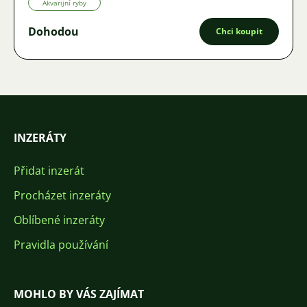
Akvarijní ryby
Dohodou
Chci koupit
INZERÁTY
Přidat inzerát
Procházet inzeráty
Oblíbené inzeráty
Pravidla používání
MOHLO BY VÁS ZAJÍMAT