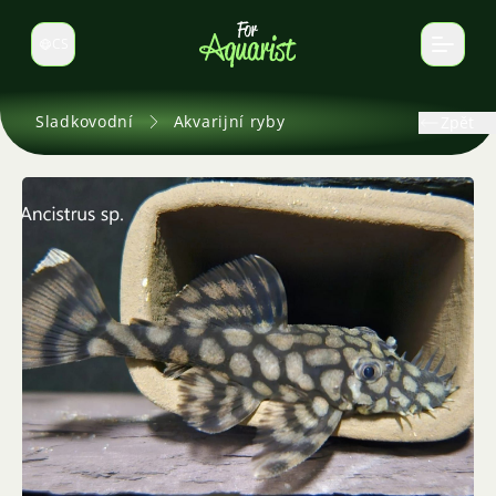
CS
Select language
Sladkovodní
Akvarijní ryby
Zpět