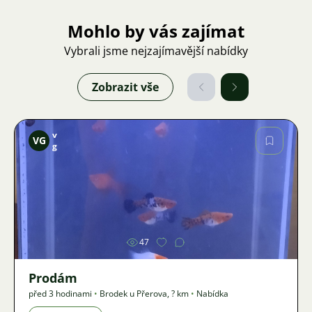
Mohlo by vás zajímat
Vybrali jsme nejzajímavější nabídky
Zobrazit vše
v
VG
g
Obrázek
47
Prodám
před 3 hodinami
•
Brodek u Přerova
,
? km
•
Nabídka