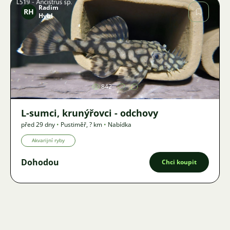
Radim
RH
Hybl
Obrázek
842
L-sumci, krunýřovci - odchovy
před 29 dny
•
Pustiměř
,
? km
•
Nabídka
Akvarijní ryby
Dohodou
Chci koupit