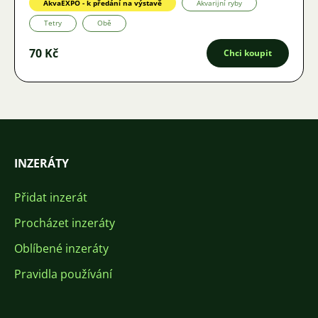
AkvaEXPO - k předání na výstavě
Akvarijní ryby
Tetry
Obě
70 Kč
Chci koupit
INZERÁTY
Přidat inzerát
Procházet inzeráty
Oblíbené inzeráty
Pravidla používání