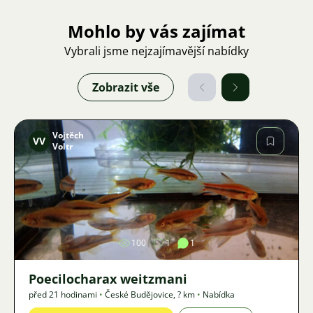
Mohlo by vás zajímat
Vybrali jsme nejzajímavější nabídky
Zobrazit vše
Vojtěch
VV
Voltr
Obrázek
100
1
1
Poecilocharax weitzmani
před 21 hodinami
•
České Budějovice
,
? km
•
Nabídka