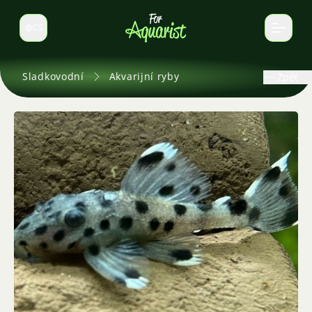
CS
Select language
Sladkovodní
Akvarijní ryby
Zpět