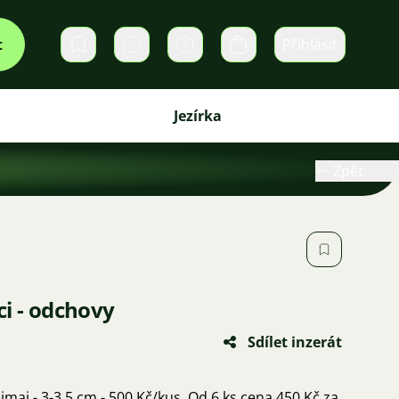
t
Přihlásit
Soukromé zprávy
Košík
Jezírka
Zpět
i - odchovy
Sdílet inzerát
imai - 3-3,5 cm - 500 Kč/kus. Od 6 ks cena 450 Kč za