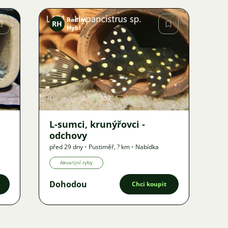
Radim
RH
Hybl
Obrázek
852
L-sumci, krunýřovci -
odchovy
před 29 dny
•
Pustiměř
,
? km
•
Nabídka
Akvarijní ryby
Dohodou
Chci koupit