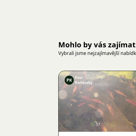
Mohlo by vás zajímat
Vybrali jsme nejzajímavější nabíd
Petr
PK
Karlovský
Obrázek
57