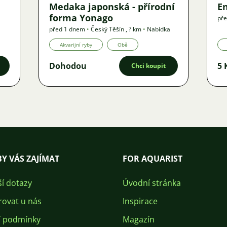
Medaka japonská - přírodní
E
forma Yonago
pře
před 1 dnem
•
Český Těšín
,
? km
•
Nabídka
Akvarijní ryby
Obě
Dohodou
5 
Chci koupit
Y VÁS ZAJÍMAT
FOR AQUARIST
ší dotazy
Úvodní stránka
rovat u nás
Inspirace
 podmínky
Magazín