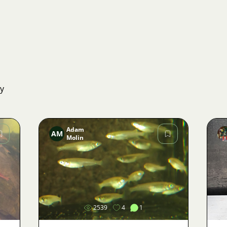
ky
Adam
AM
Molin
Obrázek
2539
4
1