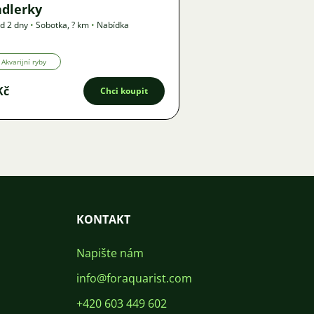
ndlerky
d 2 dny
•
Sobotka
,
? km
•
Nabídka
Akvarijní ryby
Kč
Chci koupit
KONTAKT
Napište nám
info@foraquarist.com
+420 603 449 602