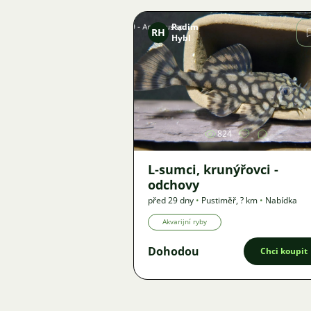
Radim
RH
Hybl
Obrázek
824
L-sumci, krunýřovci -
odchovy
před 29 dny
•
Pustiměř
,
? km
•
Nabídka
Akvarijní ryby
Dohodou
Chci koupit