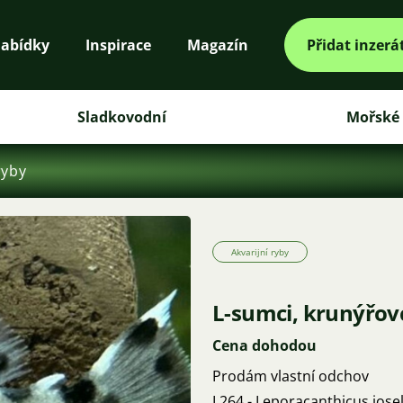
abídky
Inspirace
Magazín
Přidat inzerá
Sladkovodní
Mořské
ryby
Akvarijní ryby
L-sumci, krunýřovc
Cena dohodou
Prodám vlastní odchov
L264 - Leporacanthicus josel