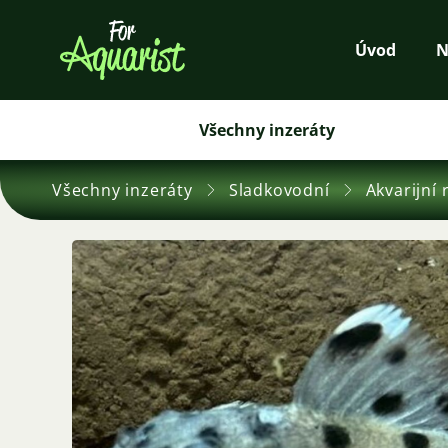
Úvod
N
Všechny inzeráty
Všechny inzeráty
Sladkovodní
Akvarijní 