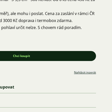
ěř), ale mohu i poslat. Cena za zaslání v rámci ČR
d 3000 Kč doprava i termobox zdarma.
e pohlaví určit nelze. S chovem rád poradím.
Chci koupit
Nahlásit inzerát
kupovat