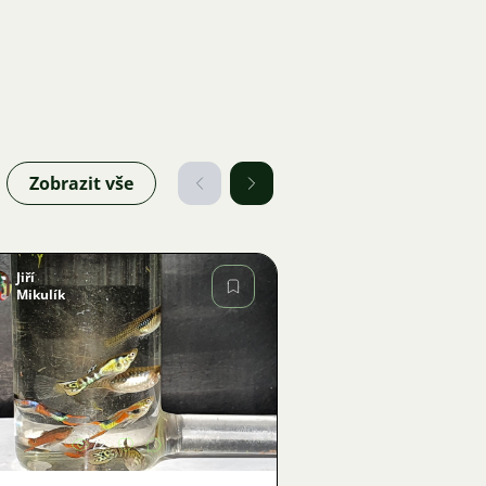
Zobrazit vše
Jiří
Mikulík
Obrázek
72