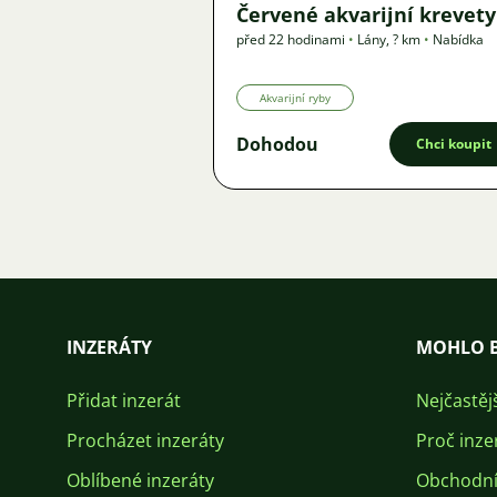
Červené akvarijní krevety
před 22 hodinami
•
Lány
,
? km
•
Nabídka
Akvarijní ryby
Dohodou
Chci koupit
INZERÁTY
MOHLO B
Přidat inzerát
Nejčastěj
Procházet inzeráty
Proč inze
Oblíbené inzeráty
Obchodní