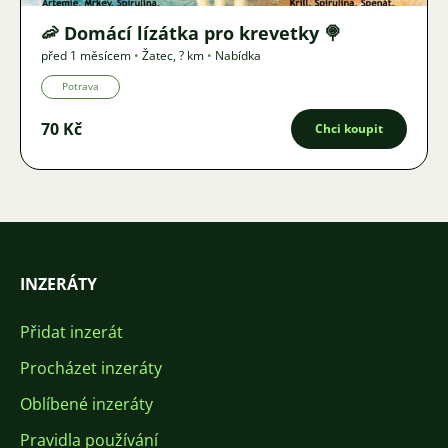
🦐 Domácí lízátka pro krevetky 🍭
před 1 měsícem
•
Žatec
,
? km
•
Nabídka
Potrava
70 Kč
Chci koupit
INZERÁTY
Přidat inzerát
Procházet inzeráty
Oblíbené inzeráty
Pravidla používání