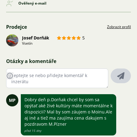
Ověřený e-mail
Prodejce
Zobrazit profil
Josef Dorňák
5
Vsetín
Otázky a komentáře
Dobry deň p.Dorňak chcel by som sa
MP
opýtať aké živé kultúry máte momentálne k
dispozicii? Mal by som záujem o Moinu.Ale
aj iné a tiež ma zaujíma cena ďakujem s
pozdravom M.Pízner
před 15 dny