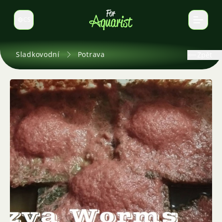
CS
Select language
Sladkovodní
Potrava
Zpět