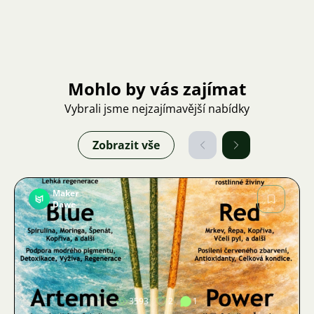
Mohlo by vás zajímat
Vybrali jsme nejzajímavější nabídky
Zobrazit vše
Maker
Dawe
Obrázek
3593
2
1