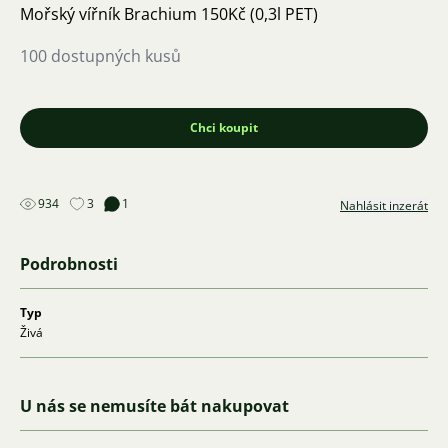
Mořský vířník Brachium 150Kč (0,3l PET)
100 dostupných kusů
Chci koupit
934
3
1
Nahlásit inzerát
Podrobnosti
Typ
Živá
U nás se nemusíte bát nakupovat