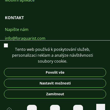
Mobilní aplikace
KONTAKT
Napište nám
info@foraquarist.com
Zavřít
+420 603 449 602
Tento web používá k poskytování služeb,
personalizaci reklam a analýze návštěvnosti
soubory cookie.
Povolit vše
CS
SK
EN
PL
DE
Nastavit možnosti
© 2026 For Aquarist
Zamítnout