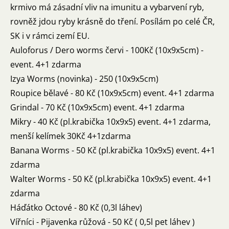
krmivo má zásadní vliv na imunitu a vybarvení ryb,
rovněž jdou ryby krásně do tření. Posílám po celé ČR,
SK i v rámci zemí EU.
Auloforus / Dero worms červi - 100Kč (10x9x5cm) -
event. 4+1 zdarma
Izya Worms (novinka) - 250 (10x9x5cm)
Roupice bělavé - 80 Kč (10x9x5cm) event. 4+1 zdarma
Grindal - 70 Kč (10x9x5cm) event. 4+1 zdarma
Mikry - 40 Kč (pl.krabička 10x9x5) event. 4+1 zdarma,
menší kelímek 30Kč 4+1zdarma
Banana Worms - 50 Kč (pl.krabička 10x9x5) event. 4+1
zdarma
Walter Worms - 50 Kč (pl.krabička 10x9x5) event. 4+1
zdarma
Háďátko Octové - 80 Kč (0,3l láhev)
Vířníci - Pijavenka růžová - 50 Kč ( 0,5l pet láhev )