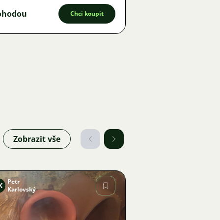
ohodou
Chci koupit
Zobrazit vše
Petr
K
Karlovský