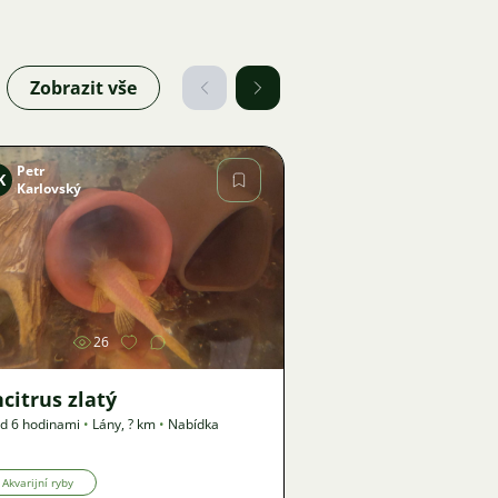
Zobrazit vše
Petr
K
Karlovský
Obrázek
26
citrus zlatý
d 6 hodinami
•
Lány
,
? km
•
Nabídka
Akvarijní ryby