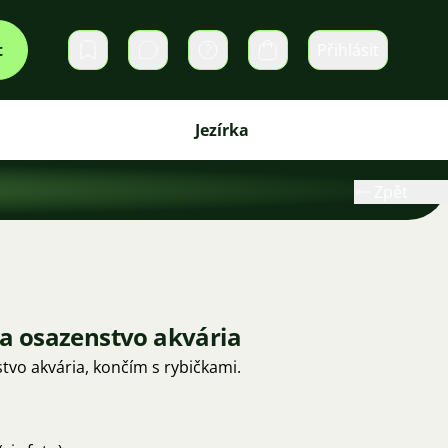
t
Přihlásit
Soukromé zprávy
Košík
Jezírka
Zpět
 osazenstvo akvária
o akvária, končím s rybičkami.