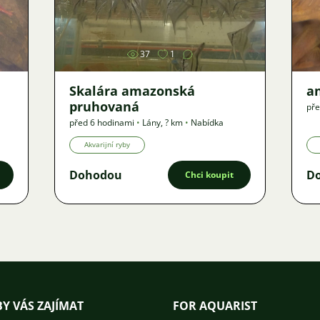
Obrázek
37
1
Skalára amazonská
an
pruhovaná
pře
před 6 hodinami
•
Lány
,
? km
•
Nabídka
Akvarijní ryby
Dohodou
D
Chci koupit
Y VÁS ZAJÍMAT
FOR AQUARIST