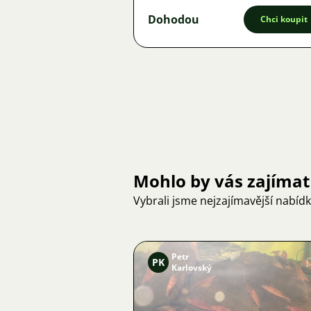
Dohodou
Chci koupit
Mohlo by vás zajímat
Vybrali jsme nejzajímavější nabíd
Petr
PK
Karlovský