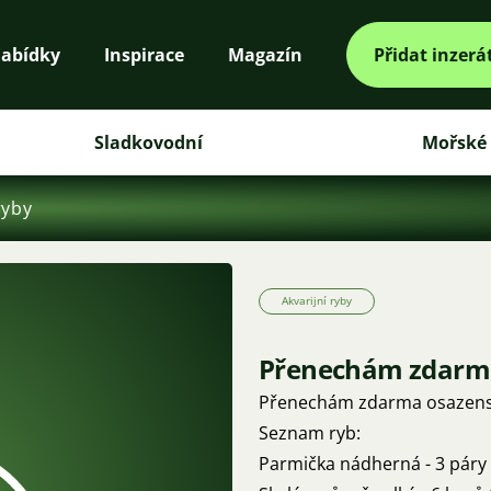
abídky
Inspirace
Magazín
Přidat inzerá
Sladkovodní
Mořské
ryby
Akvarijní ryby
Přenechám zdarma
Přenechám zdarma osazenstv
Seznam ryb:
Parmička nádherná - 3 páry