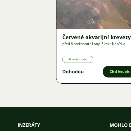
Obrázek
43
Červené akvarijní krevety
před 6 hodinami
•
Lány
,
? km
•
Nabídka
Akvarijní ryby
Dohodou
Chci koupit
INZERÁTY
MOHLO B