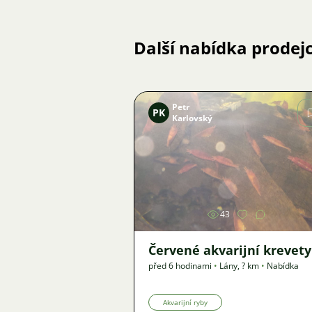
Další nabídka prodej
Petr
PK
Karlovský
Obrázek
43
Červené akvarijní krevety
před 6 hodinami
•
Lány
,
? km
•
Nabídka
Akvarijní ryby