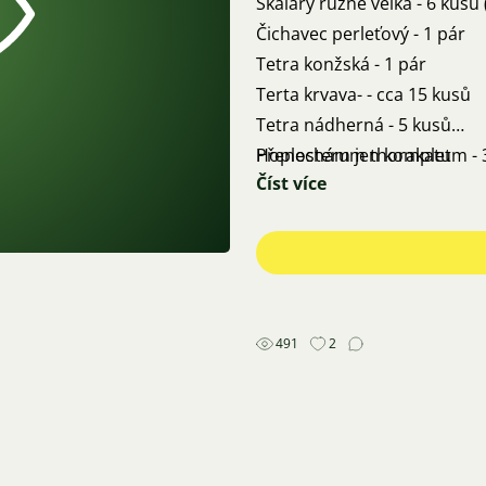
Skaláry různě velká - 6 kusů (
Čichavec perleťový - 1 pár
Tetra konžská - 1 pár
Terta krvava- - cca 15 kusů
Tetra nádherná - 5 kusů
Hoplosterum thorakatum - 3
Přenechám jen komplet
Číst více
4 kusy 4-5 cm
Krunýřovci - 1 kus asi 12cm, 
Šnek "Sumovka vražedná" - c
přemnožených šneků, zavleč
491
2