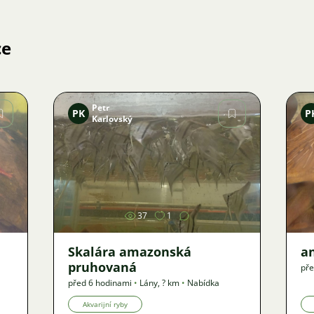
ce
Petr
PK
P
Karlovský
Obrázek
37
1
Skalára amazonská
an
pruhovaná
pře
před 6 hodinami
•
Lány
,
? km
•
Nabídka
Akvarijní ryby