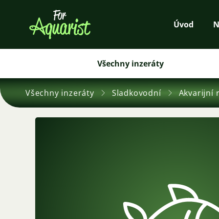
Úvod
N
Všechny inzeráty
Všechny inzeráty
Sladkovodní
Akvarijní 