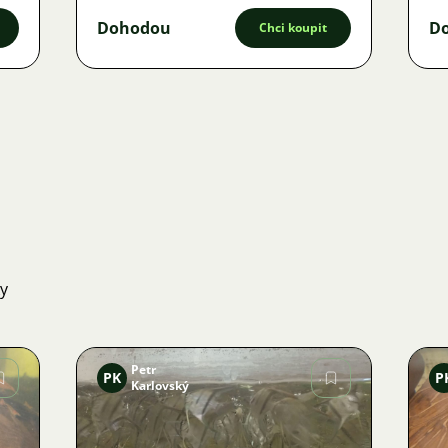
Dohodou
D
Chci koupit
ky
Petr
PK
P
Karlovský