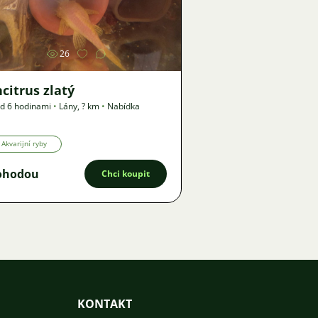
Obrázek
26
citrus zlatý
d 6 hodinami
•
Lány
,
? km
•
Nabídka
Akvarijní ryby
ohodou
Chci koupit
KONTAKT