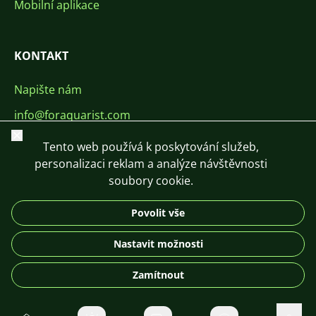
Mobilní aplikace
KONTAKT
Napište nám
info@foraquarist.com
Zavřít
+420 603 449 602
Tento web používá k poskytování služeb,
personalizaci reklam a analýze návštěvnosti
soubory cookie.
Povolit vše
CS
SK
EN
PL
DE
Nastavit možnosti
© 2026 For Aquarist
Zamítnout