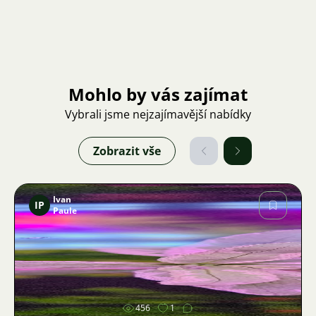
Mohlo by vás zajímat
Vybrali jsme nejzajímavější nabídky
Zobrazit vše
Ivan
IP
Paule
Obrázek
456
1