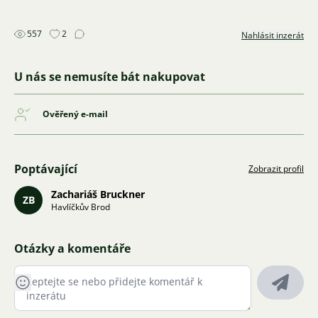
557
2
Nahlásit inzerát
U nás se nemusíte bát nakupovat
Ověřený e-mail
Poptávající
Zobrazit profil
Zachariáš Bruckner
ZB
Havlíčkův Brod
Otázky a komentáře