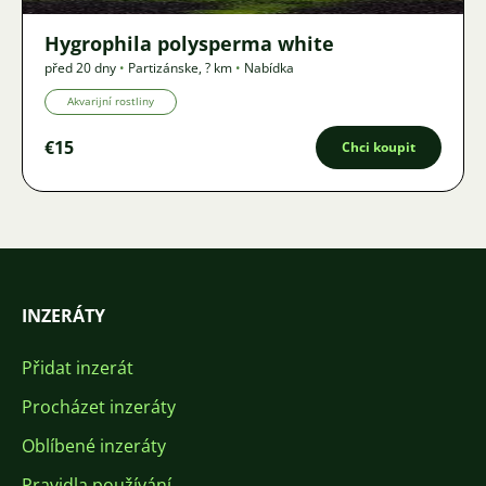
Hygrophila polysperma white
před 20 dny
•
Partizánske
,
? km
•
Nabídka
Akvarijní rostliny
€15
Chci koupit
INZERÁTY
Přidat inzerát
Procházet inzeráty
Oblíbené inzeráty
Pravidla používání