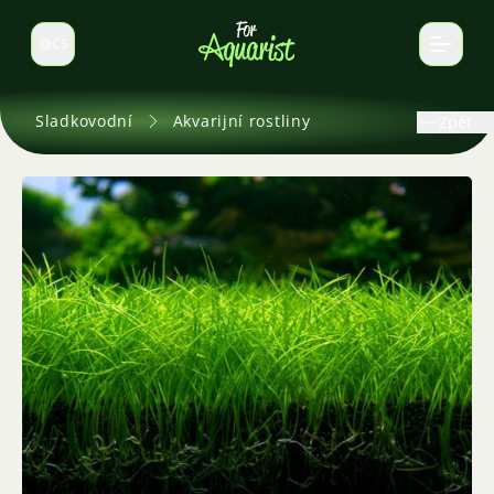
CS
Select language
Sladkovodní
Akvarijní rostliny
Zpět