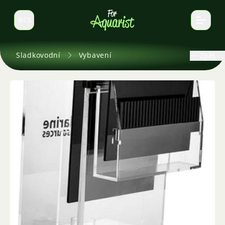
CS
Select language
Sladkovodní
Vybavení
Zpět