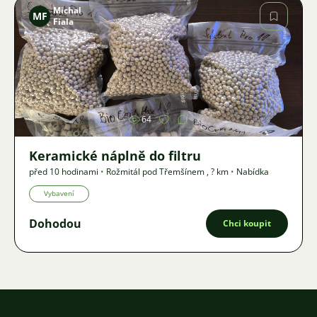
Michal
MF
Fiala
Obrázek
64
Keramické náplně do filtru
před 10 hodinami
•
Rožmitál pod Třemšínem
,
? km
•
Nabídka
Vybavení
Dohodou
Chci koupit