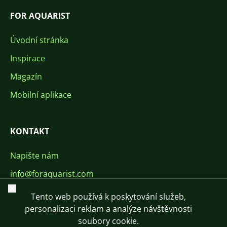
FOR AQUARIST
Úvodní stránka
Inspirace
Magazín
Mobilní aplikace
KONTAKT
Napište nám
info@foraquarist.com
Zavřít
+420 603 449 602
Tento web používá k poskytování služeb,
personalizaci reklam a analýze návštěvnosti
soubory cookie.