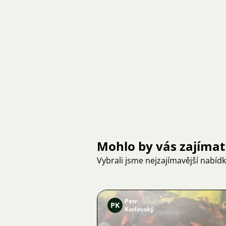
Mohlo by vás zajímat
Vybrali jsme nejzajímavější nabíd
Petr
PK
Karlovský