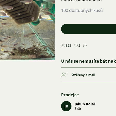
100 dostupných kusů
823
2
U nás se nemusíte bát na
Ověřený e-mail
Prodejce
Jakub Kolář
JK
Žďár