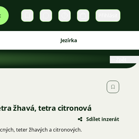
t
Přihlásit
Soukromé zprávy
Košík
Jezírka
Zpět
tra žhavá, tetra citronová
Sdílet inzerát
ých, teter žhavých a citronových.