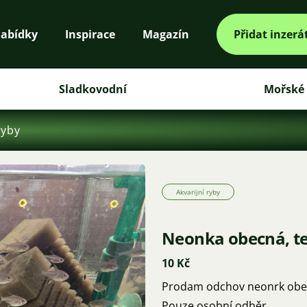
abídky
Inspirace
Magazín
Přidat inzerá
Sladkovodní
Mořské
ryby
Akvarijní ryby
Neonka obecná, te
10 Kč
Prodam odchov neonrk obecn
Pouze osobní odběr.