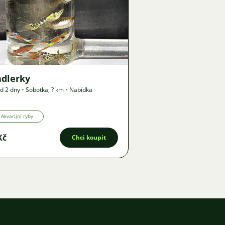
Obrázek
71
ndlerky
d 2 dny
•
Sobotka
,
? km
•
Nabídka
Akvarijní ryby
Kč
Chci koupit