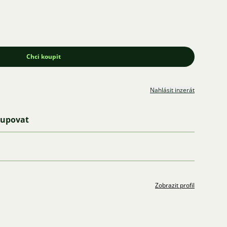
Chci koupit
Nahlásit inzerát
kupovat
Zobrazit profil