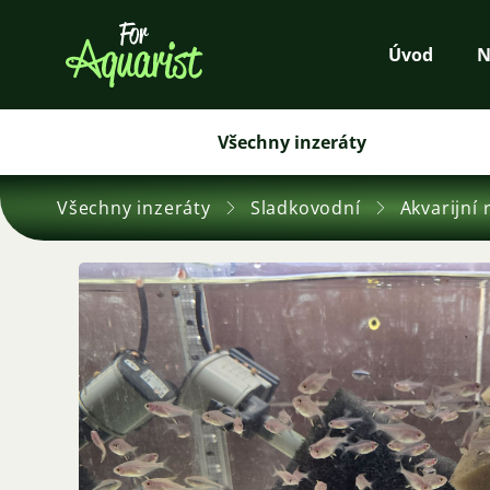
Úvod
N
Všechny inzeráty
Všechny inzeráty
Sladkovodní
Akvarijní 