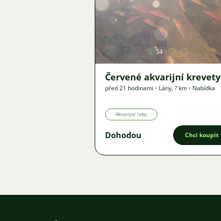
Obrázek
54
Červené akvarijní krevety
před 21 hodinami
•
Lány
,
? km
•
Nabídka
Akvarijní ryby
Dohodou
Chci koupit