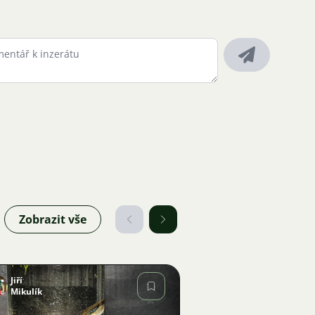
Zobrazit vše
Jiří
Mikulík