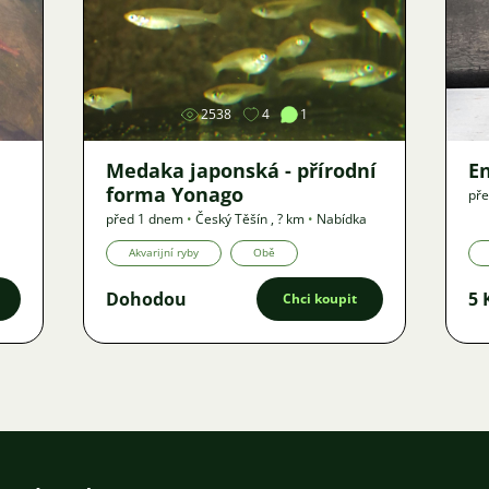
Obrázek
2538
4
1
Medaka japonská - přírodní
E
forma Yonago
pře
před 1 dnem
•
Český Těšín
,
? km
•
Nabídka
Akvarijní ryby
Obě
Dohodou
5 
Chci koupit