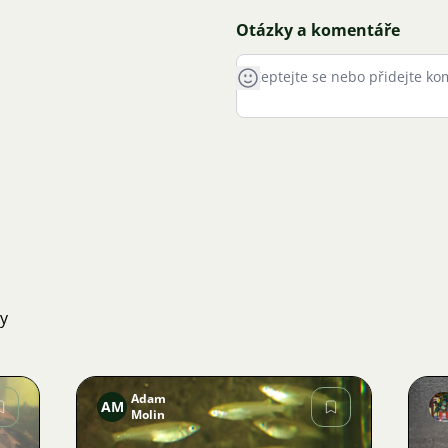
Otázky a komentáře
ky
Adam
AM
Molin