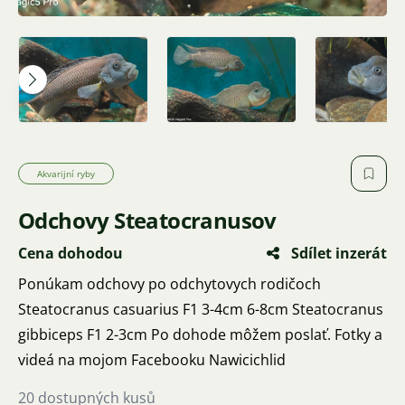
Akvarijní ryby
Odchovy Steatocranusov
Cena dohodou
Sdílet inzerát
Ponúkam odchovy po odchytovych rodičoch
Steatocranus casuarius F1 3-4cm 6-8cm Steatocranus
gibbiceps F1 2-3cm Po dohode môžem poslať. Fotky a
videá na mojom Facebooku Nawicichlid
20 dostupných kusů