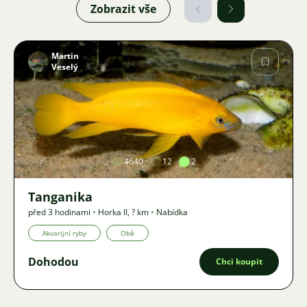
Zobrazit vše
Martin
Veselý
Obrázek
4640
12
2
Tanganika
před 3 hodinami
•
Horka II
,
? km
•
Nabídka
Akvarijní ryby
Obě
Dohodou
Chci koupit