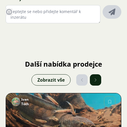
Další nabídka prodejce
Zobrazit vše
Ivan
Tóth
Obrázek