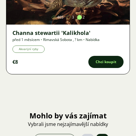
465
3
2
Channa stewartii 'Kalikhola'
před 1 měsícem
•
Rimavská Sobota
,
? km
•
Nabídka
Akvarijní ryby
€8
Chci koupit
Mohlo by vás zajímat
Vybrali jsme nejzajímavější nabídky