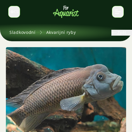
CS
Select language
Sladkovodní
Akvarijní ryby
Zpět