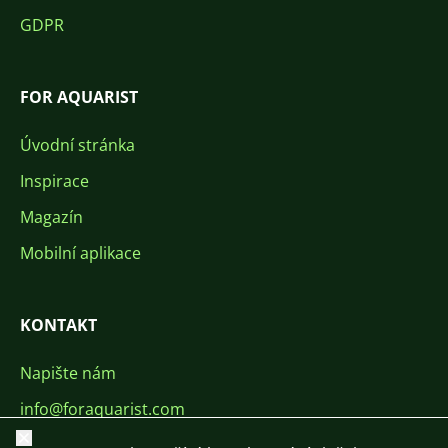
GDPR
FOR AQUARIST
Úvodní stránka
Inspirace
Magazín
Mobilní aplikace
KONTAKT
Napište nám
info@foraquarist.com
Zavřít
+420 603 449 602