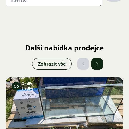
Další nabídka prodejce
Zobrazit vše
Ondřej
OS
Sladký
Obrázek
955
1