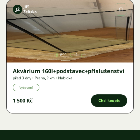
Jiří
JŽ
Želísko
Obrázek
890
2
Akvárium 160l+podstavec+příslušenství
před 3 dny
•
Praha
,
? km
•
Nabídka
Vybavení
1 500 Kč
Chci koupit