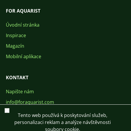
FOR AQUARIST
Úvodní stránka
Inspirace
Magazín
Mobilní aplikace
KONTAKT
Napište nám
info@foraquarist.com
Zavřít
+420 603 449 602
Tento web používá k poskytování služeb,
personalizaci reklam a analýze návštěvnosti
soubory cookie.