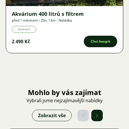
Akvárium 400 litrů s filtrem
před 1 měsícem
•
Zlín
,
? km
•
Nabídka
Vybavení
2 490 Kč
Chci koupit
Mohlo by vás zajímat
Vybrali jsme nejzajímavější nabídky
Zobrazit vše