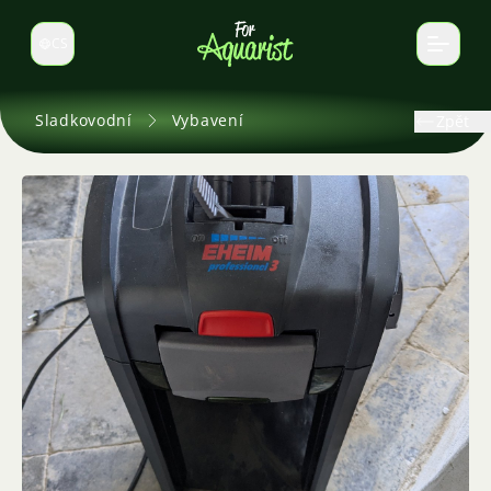
CS
Select language
Sladkovodní
Vybavení
Zpět