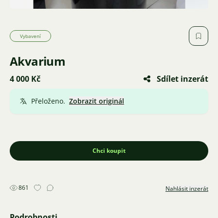
Vybavení
Akvarium
4 000 Kč
Sdílet inzerát
Přeloženo.
Zobrazit originál
Chci koupit
861
Nahlásit inzerát
Podrobnosti