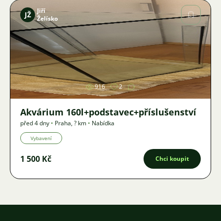
Jiří
JŽ
Želísko
Obrázek
916
2
Akvárium 160l+podstavec+příslušenství
před 4 dny
•
Praha
,
? km
•
Nabídka
Vybavení
1 500 Kč
Chci koupit