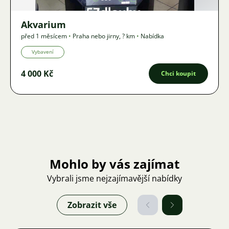
Akvarium
před 1 měsícem
•
Praha nebo jirny
,
? km
•
Nabídka
Vybavení
4 000 Kč
Chci koupit
Mohlo by vás zajímat
Vybrali jsme nejzajímavější nabídky
Zobrazit vše