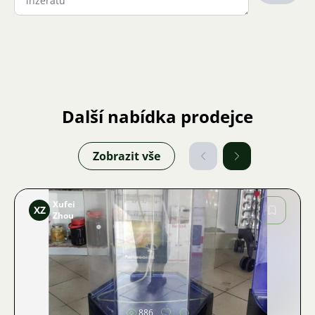
Další nabídka prodejce
Zobrazit vše
Xufei
XZ
Zhou
Obrázek
886