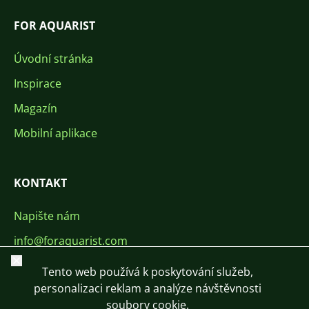
FOR AQUARIST
Úvodní stránka
Inspirace
Magazín
Mobilní aplikace
KONTAKT
Napište nám
info@foraquarist.com
Zavřít
+420 603 449 602
Tento web používá k poskytování služeb,
personalizaci reklam a analýze návštěvnosti
soubory cookie.