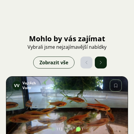
Mohlo by vás zajímat
Vybrali jsme nejzajímavější nabídky
Zobrazit vše
Vojtěch
VV
Voltr
Obrázek
113
1
1