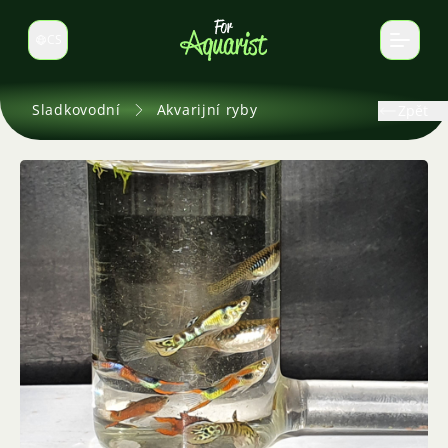
CS
Select language
Sladkovodní
Akvarijní ryby
Zpět