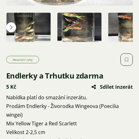
Akvarijní ryby
Endlerky a Trhutku zdarma
5 Kč
Sdílet inzerát
Nabídka platí do smazání inzerátu.
Prodám Endlerky - Živorodka Wingeova (Poecilia
wingei)
Mix Yellow Tiger a Red Scarlett
Velikost 2-2,5 cm