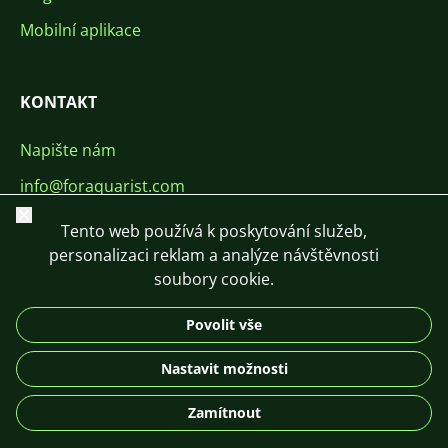
Mobilní aplikace
KONTAKT
Napište nám
info@foraquarist.com
Zavřít
+420 603 449 602
Tento web používá k poskytování služeb,
personalizaci reklam a analýze návštěvnosti
soubory cookie.
Povolit vše
CS
SK
EN
PL
DE
Nastavit možnosti
© 2026 For Aquarist
Zamítnout