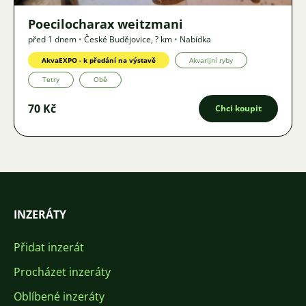
Poecilocharax weitzmani
před 1 dnem
•
České Budějovice
,
? km
•
Nabídka
AkvaEXPO - k předání na výstavě
Akvarijní ryby
Tetry
Obě
70 Kč
Chci koupit
INZERÁTY
Přidat inzerát
Procházet inzeráty
Oblíbené inzeráty