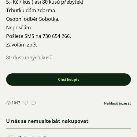
5,- Kč / kus ( asi 80 kusů přebytek)
Trhutku dám zdarma.
Osobní odběr Sobotka.
Neposílám.
Pošlete SMS na 730 654 266.
Zavolám zpět
80 dostupných kusů
Chci koupit
1647
Nahlásit inzerát
U nás se nemusíte bát nakupovat