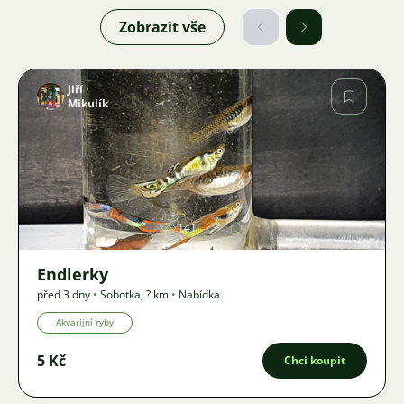
Zobrazit vše
Jiří
Mikulík
Obrázek
141
Endlerky
před 3 dny
•
Sobotka
,
? km
•
Nabídka
Akvarijní ryby
5 Kč
Chci koupit