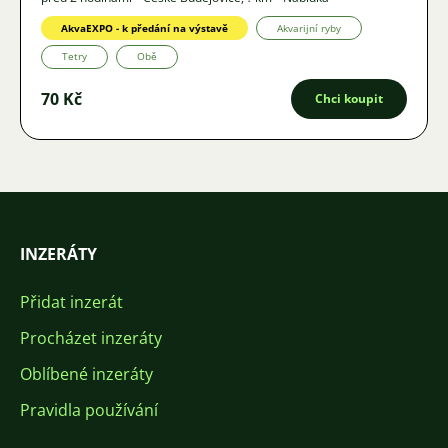
AkvaEXPO - k předání na výstavě
Akvarijní ryby
Tetry
Obě
70 Kč
Chci koupit
INZERÁTY
Přidat inzerát
Procházet inzeráty
Oblíbené inzeráty
Pravidla používání