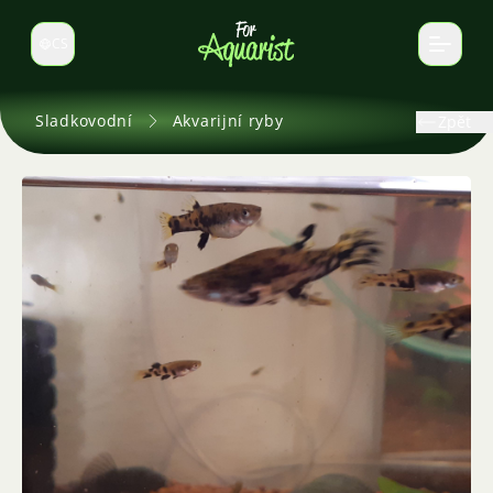
CS
Select language
Sladkovodní
Akvarijní ryby
Zpět