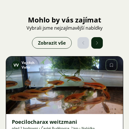
Mohlo by vás zajímat
Vybrali jsme nejzajímavější nabídky
Zobrazit vše
Vojtěch
VV
Voltr
Obrázek
34
Poecilocharax weitzmani
před 2 hodinami
•
České Budějovice
,
? km
•
Nabídka