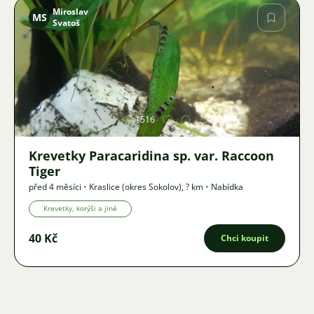
Miroslav
MS
Svatoš
Obrázek
1516
Krevetky Paracaridina sp. var. Raccoon
Tiger
před 4 měsíci
•
Kraslice (okres Sokolov)
,
? km
•
Nabídka
Krevetky, korýši a jiné
40 Kč
Chci koupit