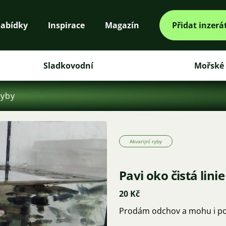
abídky
Inspirace
Magazín
Přidat inzerá
Sladkovodní
Mořské
ryby
Akvarijní ryby
Pavi oko čistá linie
20 Kč
Prodám odchov a mohu i po