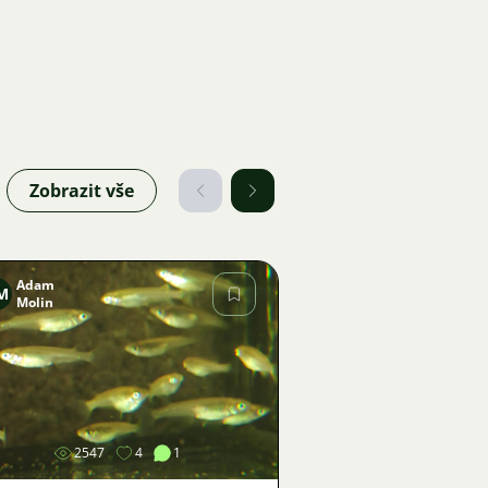
Zobrazit vše
Adam
M
Molin
Obrázek
2547
4
1