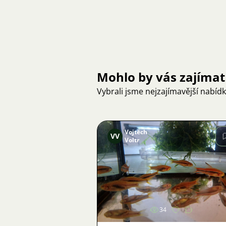
Mohlo by vás zajímat
Vybrali jsme nejzajímavější nabíd
Vojtěch
VV
Voltr
Obrázek
34