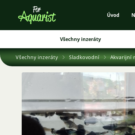
Úvod
N
Všechny inzeráty
Všechny inzeráty
Sladkovodní
Akvarijní 