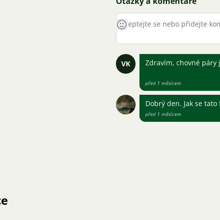
Otázky a komentáře
Zdravím, chovné páry 
VK
před 1 měsícem
Dobrý den. Jak se tato
před 1 měsícem
ce