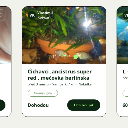
Vlastimil
VK
V
Kotyza
Obrázek
1249
3
3
Čichavci ,ancistrus super
L 
red , mečovka berlinska
pře
před 3 měsíci
•
Vamberk
,
? km
•
Nabídka
Akvarijní ryby
Dohodou
60
Chci koupit