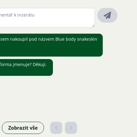
jsem nakoupil pod názvem Blue body snakeskin
 forma jmenuje? Děkuji.
Zobrazit vše