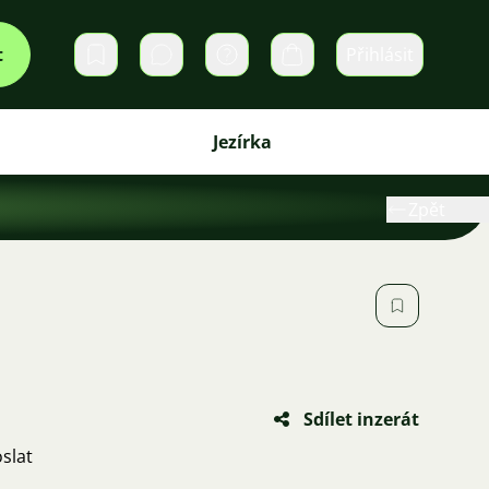
t
Přihlásit
Soukromé zprávy
Košík
Jezírka
Zpět
Sdílet inzerát
slat