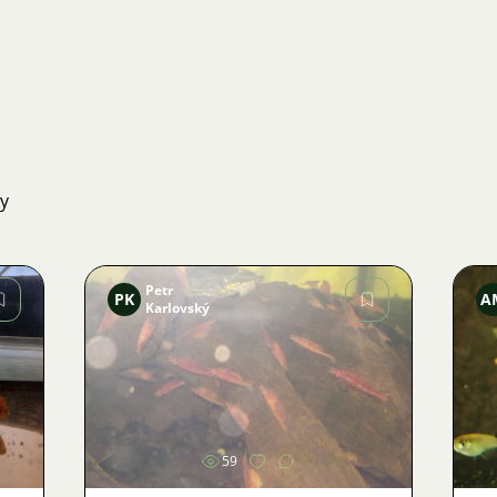
ky
Petr
PK
A
Karlovský
Obrázek
59