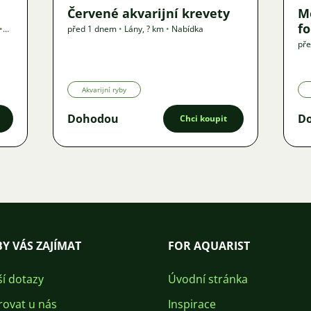
Červené akvarijní krevety
M
f
•
před 1 dnem
•
Lány
,
? km
•
Nabídka
př
Akvarijní ryby
Dohodou
D
Chci koupit
Y VÁS ZAJÍMAT
FOR AQUARIST
ší dotazy
Úvodní stránka
rovat u nás
Inspirace