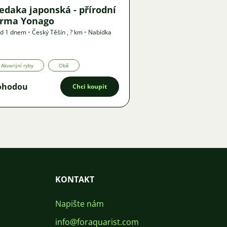
edaka japonská - přírodní
orma Yonago
ed 1 dnem
•
Český Těšín
,
? km
•
Nabídka
Akvarijní ryby
Obě
ohodou
Chci koupit
KONTAKT
Napište nám
info@foraquarist.com