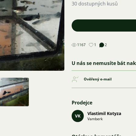
30 dostupných kusů
1167
1
2
U nás se nemusíte bát na
Ověřený e-mail
Prodejce
Vlastimil Kotyza
VK
Vamberk