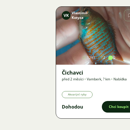
Vlastimil
VK
Kotyza
Obrázek
1293
2
2
Čichavci
před 2 měsíci
•
Vamberk
,
? km
•
Nabídka
Akvarijní ryby
Dohodou
Chci koupit