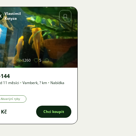
Vlastimil
K
Kotyza
Obrázek
1260
5
-144
d 11 měsíci
•
Vamberk
,
? km
•
Nabídka
Akvarijní ryby
 Kč
Chci koupit