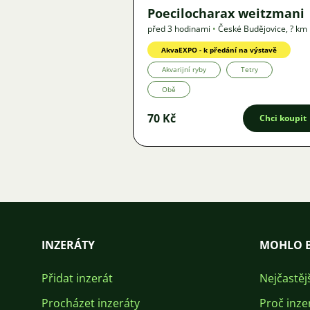
Poecilocharax weitzmani
před 3 hodinami
•
České Budějovice
,
? km
Nabídka
AkvaEXPO - k předání na výstavě
Akvarijní ryby
Tetry
Obě
70 Kč
Chci koupit
INZERÁTY
MOHLO B
Přidat inzerát
Nejčastěj
Procházet inzeráty
Proč inze