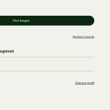
Chci koupit
Nahlásit inzerát
kupovat
Zobrazit profil