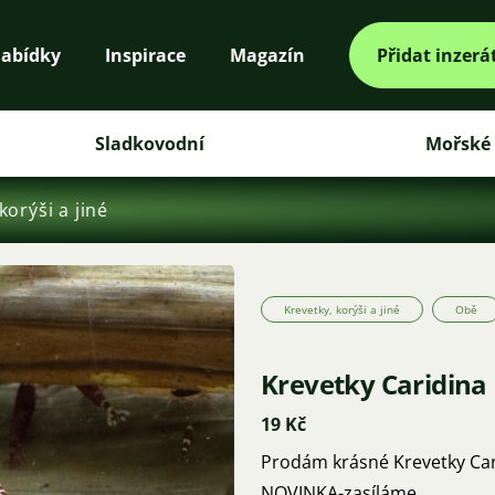
abídky
Inspirace
Magazín
Přidat inzerá
Sladkovodní
Mořské
korýši a jiné
Krevetky, korýši a jiné
Obě
Krevetky Caridina 
19 Kč
Prodám krásné Krevetky Cari
NOVINKA-zasíláme