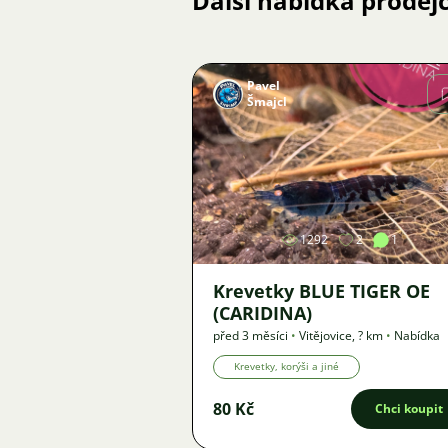
Další nabídka prodej
Pavel
Šmajcl
Obrázek
1292
2
1
Krevetky BLUE TIGER OE
(CARIDINA)
před 3 měsíci
•
Vitějovice
,
? km
•
Nabídka
Krevetky, korýši a jiné
80 Kč
Chci koupit