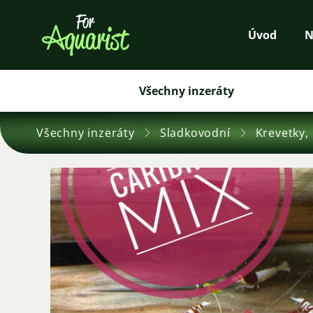
Úvod
N
Všechny inzeráty
Všechny inzeráty
Sladkovodní
Krevetky, 