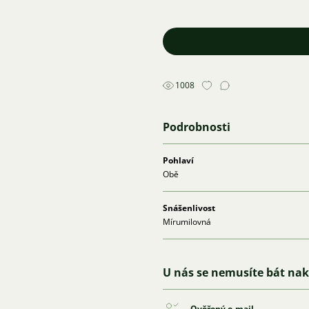
1008
Podrobnosti
Pohlaví
Obě
Snášenlivost
Mírumilovná
U nás se nemusíte bát na
Ověřený e-mail