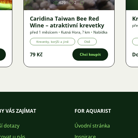
629
2
Caridina Taiwan Bee Red
K
Wine – atraktivní krevetky
pře
před 1 měsícem
•
Kutná Hora
,
? km
•
Nabídka
Krevetky, korýši a jiné
Obě
79 Kč
D
Chci koupit
Y VÁS ZAJÍMAT
FOR AQUARIST
ší dotazy
Úvodní stránka
rovat u nás
Inspirace