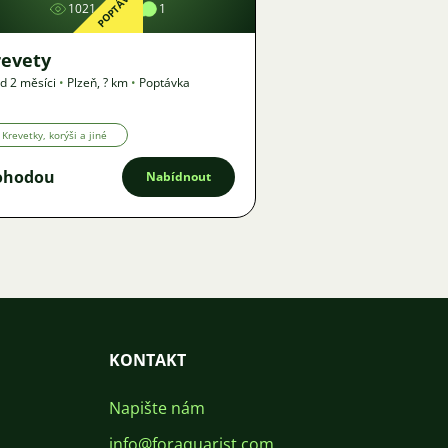
POPTÁVKA
1021
1
1
revety
d 2 měsíci
•
Plzeň
,
? km
•
Poptávka
Krevetky, korýši a jiné
ohodou
Nabídnout
KONTAKT
Napište nám
info@foraquarist.com