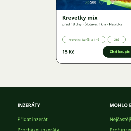
599
2
Krevetky mix
před 18 dny
•
Šlotava
,
? km
•
Nabídka
Krevetky, korýši a jiné
Obě
15 Kč
Chci koupit
INZERÁTY
MOHLO B
Přidat inzerát
Nejčastěj
Procházet inzeráty
Proč inze