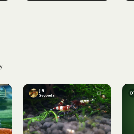
ky
Jiří
D
Svoboda
Obrázek