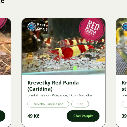
ce
Pavel
Šmajcl
Obrázek
2600
2
2
Krevetky Red Panda
K
(Caridina)
st
před 9 měsíci
•
Vitějovice
,
? km
•
Nabídka
pře
Krevetky, korýši a jiné
Obě
49 Kč
39
Chci koupit