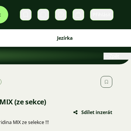
t
Přihlásit
Soukromé zprávy
Košík
Jezírka
Zpět
MIX (ze sekce)
Sdílet inzerát
dina MIX ze selekce !!!