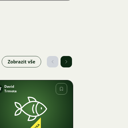
Zobrazit vše
David
T
Trmota
Obrázek