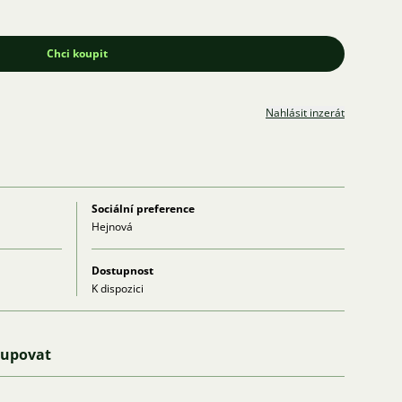
Chci koupit
Nahlásit inzerát
Sociální preference
Hejnová
Dostupnost
K dispozici
kupovat