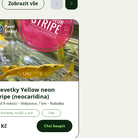
Zobrazit vše
Pavel
Šmajcl
Obrázek
1262
2
revetky Yellow neon
ripe (neocaridina)
d 9 měsíci
•
Vitějovice
,
? km
•
Nabídka
Krevetky, korýši a jiné
Obě
 Kč
Chci koupit