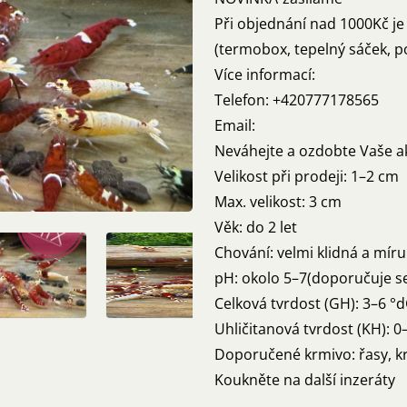
Při objednání nad 1000Kč 
(termobox, tepelný sáček, p
Více informací:
Telefon: +420777178565
Email:
Neváhejte a ozdobte Vaše a
Velikost při prodeji: 1–2 cm
Max. velikost: 3 cm
Věk: do 2 let
Chování: velmi klidná a mír
pH: okolo 5–7(doporučuje se
Celková tvrdost (GH): 3–6 °
Uhličitanová tvrdost (KH): 0
Doporučené krmivo: řasy, kr
Koukněte na další inzeráty