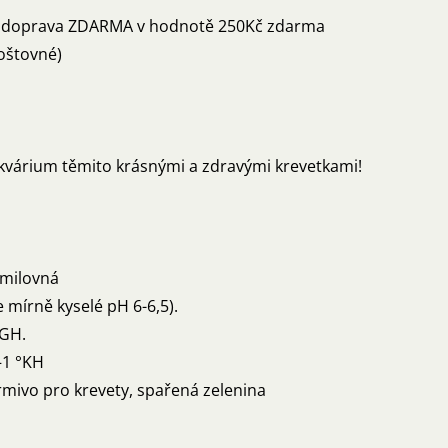
je doprava ZDARMA v hodnotě 250Kč zdarma
oštovné)
kvárium těmito krásnými a zdravými krevetkami!
umilovná
 mírně kyselé pH 6-6,5).
dGH.
–1 °KH
mivo pro krevety, spařená zelenina