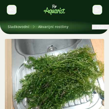
CS
Select language
Sladkovodní
Akvarijní rostliny
Zpět