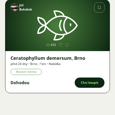
Jiří
Boháček
Obrázek
433
Ceratophyllum demersum, Brno
před 24 dny
•
Brno
,
? km
•
Nabídka
Akvarijní rostliny
Dohodou
Chci koupit