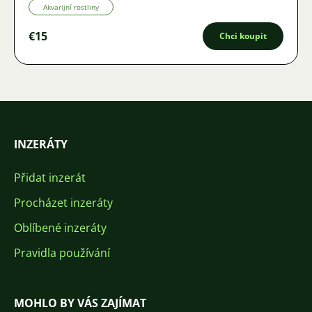
Akvarijní rostliny
€15
Chci koupit
INZERÁTY
Přidat inzerát
Procházet inzeráty
Oblíbené inzeráty
Pravidla používání
MOHLO BY VÁS ZAJÍMAT