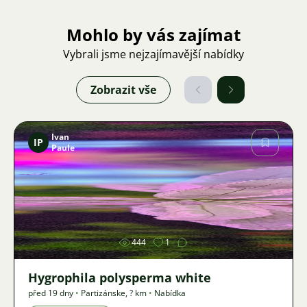
Mohlo by vás zajímat
Vybrali jsme nejzajímavější nabídky
Zobrazit vše
Ivan
IP
Paule
Obrázek
444
1
Hygrophila polysperma white
před 19 dny
•
Partizánske
,
? km
•
Nabídka