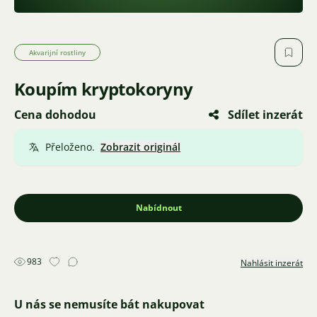
Akvarijní rostliny
Koupím kryptokoryny
Cena dohodou
Sdílet inzerát
Přeloženo.
Zobrazit originál
Nabídnout
983
Nahlásit inzerát
U nás se nemusíte bát nakupovat