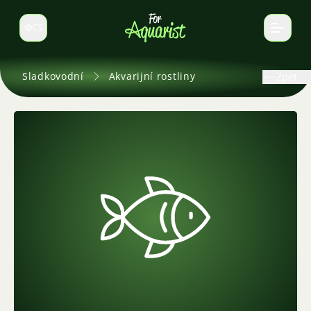
CS
Select language
Sladkovodní
Akvarijní rostliny
Zpět