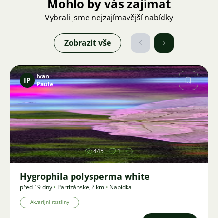
Mohlo by vás zajímat
Vybrali jsme nejzajímavější nabídky
Zobrazit vše
Ivan
IP
Paule
Obrázek
445
1
Hygrophila polysperma white
před 19 dny
•
Partizánske
,
? km
•
Nabídka
Akvarijní rostliny