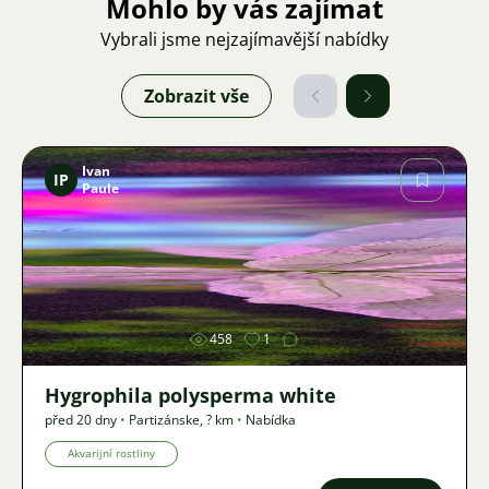
Mohlo by vás zajímat
Vybrali jsme nejzajímavější nabídky
Zobrazit vše
Ivan
IP
Paule
Obrázek
458
1
Hygrophila polysperma white
před 20 dny
•
Partizánske
,
? km
•
Nabídka
Akvarijní rostliny