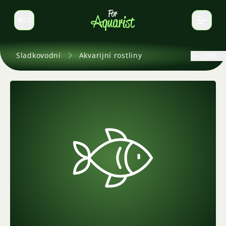
CS
Select language
Sladkovodní
Akvarijní rostliny
Zpět