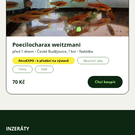
Obrázek
104
1
1
Poecilocharax weitzmani
před 1 dnem
•
České Budějovice
,
? km
•
Nabídka
AkvaEXPO - k předání na výstavě
Akvarijní ryby
Tetry
Obě
70 Kč
Chci koupit
INZERÁTY