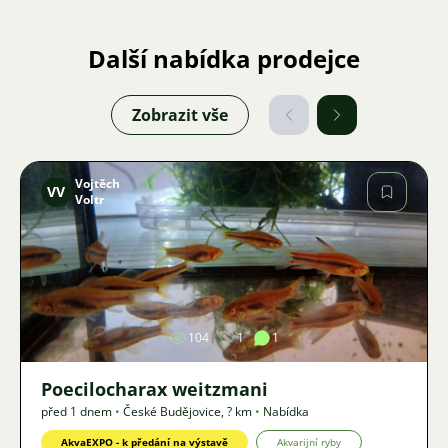
Další nabídka prodejce
Zobrazit vše
Vojtěch
VV
Voltr
Obrázek
104
1
1
Poecilocharax weitzmani
před 1 dnem
•
České Budějovice
,
? km
•
Nabídka
AkvaEXPO - k předání na výstavě
Akvarijní ryby