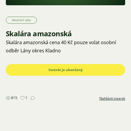
Akvarijní ryby
Skalára amazonská
Skalára amazonská cena 40 Kč pouze volat osobní
odběr Lány okres Kladno
Inzerát je ukončený
815
1
Nahlásit inzerát