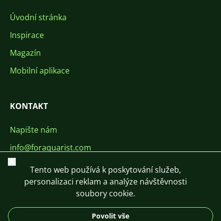
Úvodní stránka
Inspirace
Magazín
Mobilní aplikace
KONTAKT
Napište nám
info@foraquarist.com
Zavřít
+420 603 449 602
Tento web používá k poskytování služeb,
personalizaci reklam a analýze návštěvnosti
soubory cookie.
Povolit vše