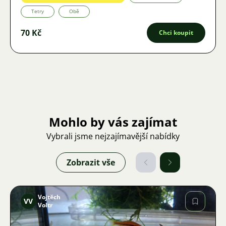
Tetry
Obě
70 Kč
Chci koupit
Mohlo by vás zajímat
Vybrali jsme nejzajímavější nabídky
Zobrazit vše
Vojtěch
VV
Voltr