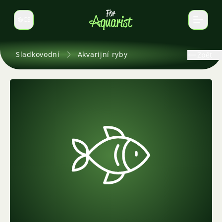
CS
Select language
Sladkovodní
Akvarijní ryby
Zpět