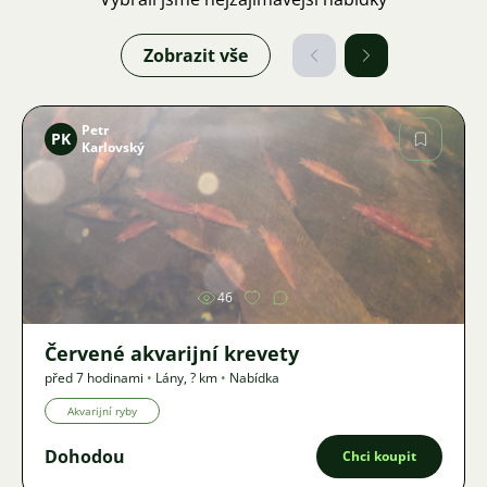
Zobrazit vše
Petr
PK
Karlovský
Obrázek
46
Červené akvarijní krevety
před 7 hodinami
•
Lány
,
? km
•
Nabídka
Akvarijní ryby
Dohodou
Chci koupit