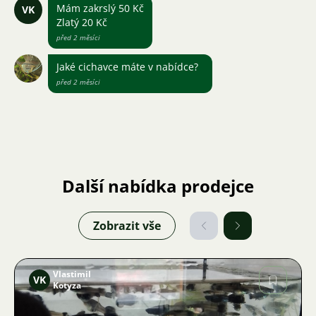
Mám zakrslý 50 Kč
VK
Zlatý 20 Kč
před 2 měsíci
Jaké cichavce máte v nabídce?
před 2 měsíci
Další nabídka prodejce
Zobrazit vše
Vlastimil
VK
Kotyza