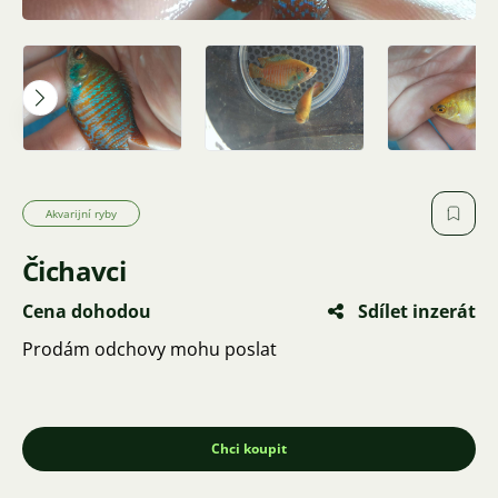
Akvarijní ryby
Čichavci
Cena dohodou
Sdílet inzerát
Prodám odchovy mohu poslat
Chci koupit