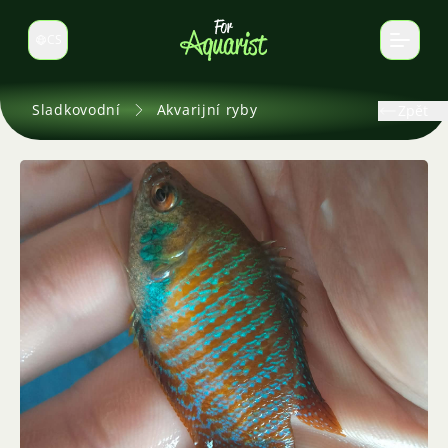
CS
Select language
Sladkovodní
Akvarijní ryby
Zpět