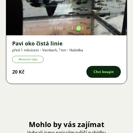
Obrázek
1162
1
2
Pavi oko čistá linie
před 1 měsícem
•
Vamberk
,
? km
•
Nabídka
Akvarijní ryby
20 Kč
Chci koupit
Mohlo by vás zajímat
Vybrali jsme nejzajímavější nabídky