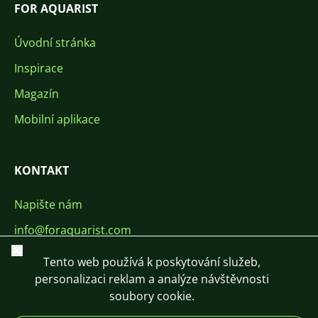
FOR AQUARIST
Úvodní stránka
Inspirace
Magazín
Mobilní aplikace
KONTAKT
Napište nám
info@foraquarist.com
Zavřít
+420 603 449 602
Tento web používá k poskytování služeb,
personalizaci reklam a analýze návštěvnosti
soubory cookie.