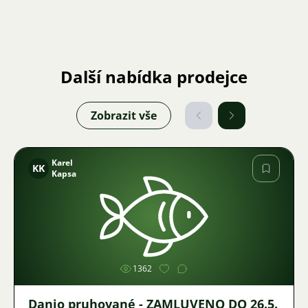
Další nabídka prodejce
Zobrazit vše
Karel
KK
Kapsa
Obrázek
1362
Danio pruhované - ZAMLUVENO DO 26.5.