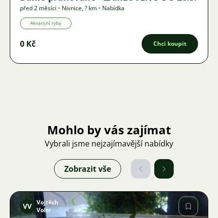
před 2 měsíci
•
Nivnice
,
? km
•
Nabídka
Akvarijní ryby
0 Kč
Chci koupit
Mohlo by vás zajímat
Vybrali jsme nejzajímavější nabídky
Zobrazit vše
Vojtěch
VV
Voltr