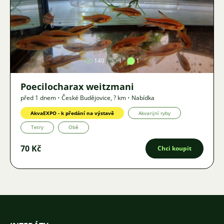
Obrázek
149
1
1
Poecilocharax weitzmani
před 1 dnem
•
České Budějovice
,
? km
•
Nabídka
AkvaEXPO - k předání na výstavě
Akvarijní ryby
Tetry
Obě
70 Kč
Chci koupit