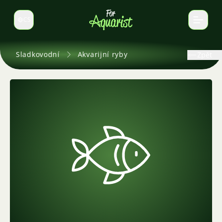
CS
Select language
Sladkovodní
Akvarijní ryby
Zpět