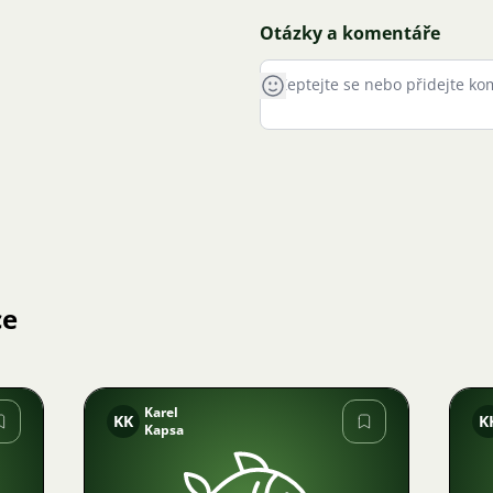
Otázky a komentáře
ce
Karel
KK
K
Kapsa