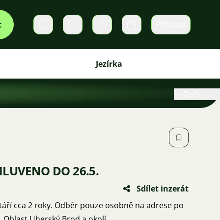
t
Přihlásit
Soukromé zprávy
Košík
Jezírka
Zpět
AMLUVENO DO 26.5.
Sdílet inzerát
Stáří cca 2 roky. Odběr pouze osobně na adrese po
 Oblast Uherský Brod a okolí.