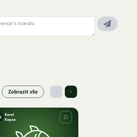
Zobrazit vše
Karel
K
Kapsa