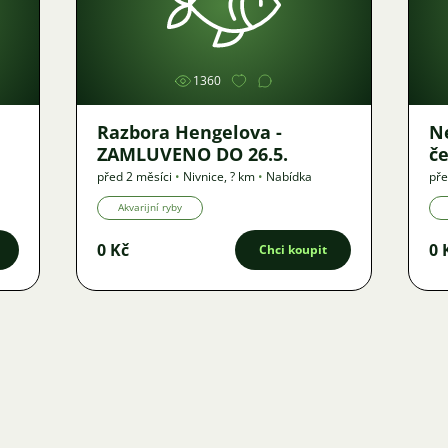
Obrázek
1360
Razbora Hengelova -
N
ZAMLUVENO DO 26.5.
čer
DO
před 2 měsíci
•
Nivnice
,
? km
•
Nabídka
pře
Akvarijní ryby
0 Kč
0 
Chci koupit