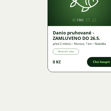
Obrázek
1362
Danio pruhované -
ZAMLUVENO DO 26.5.
před 2 měsíci
•
Nivnice
,
? km
•
Nabídka
Akvarijní ryby
0 Kč
Chci koupit