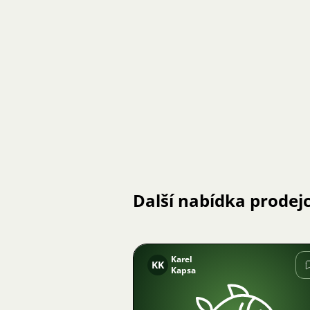
Další nabídka prodej
Karel
KK
Kapsa