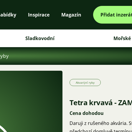
abídky
Inspirace
Magazín
Přidat inzerá
Sladkovodní
Mořské
ryby
Akvarijní ryby
Tetra krvavá - Z
Cena dohodou
Daruji z rušeného akvária. 
předchozí domluvě termínu.