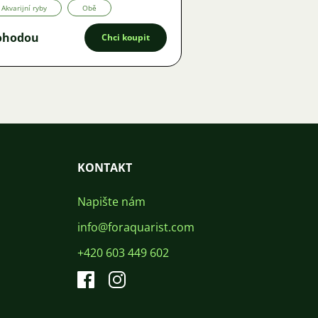
Akvarijní ryby
Obě
ohodou
Chci koupit
KONTAKT
Napište nám
info@foraquarist.com
+420 603 449 602