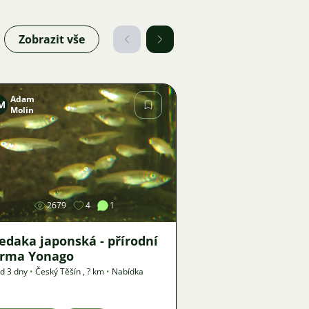
Zobrazit vše
Adam
M
Molin
Obrázek
2679
4
1
edaka japonská - přírodní
orma Yonago
d 3 dny
•
Český Těšín
,
? km
•
Nabídka