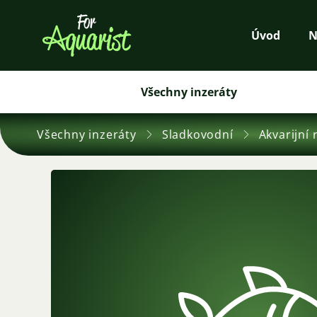
Úvod
N
Všechny inzeráty
Všechny inzeráty
Sladkovodní
Akvarijní 