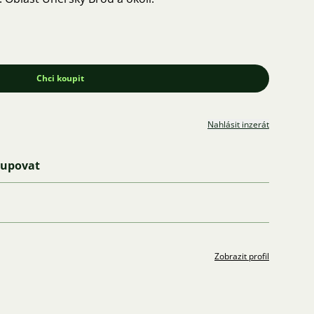
Chci koupit
Nahlásit inzerát
kupovat
Zobrazit profil