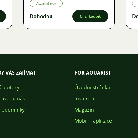
Akvarijní ryby
Dohodou
D
Chci koupit
Y VÁS ZAJÍMAT
FOR AQUARIST
ší dotazy
Úvodní stránka
rovat u nás
Inspirace
 podmínky
Magazín
Mobilní aplikace