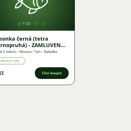
Obrázek
1121
eonka černá (tetra
nopruhá) - ZAMLUVENO
 26.5.
d 2 měsíci
•
Nivnice
,
? km
•
Nabídka
Akvarijní ryby
Kč
Chci koupit