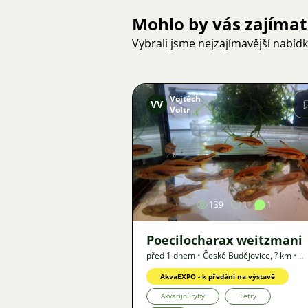
Mohlo by vás zajímat
Vybrali jsme nejzajímavější nabíd
Vojtěch
VV
Voltr
Obrázek
139
1
1
Poecilocharax weitzmani
před 1 dnem
•
České Budějovice
,
? km
•
Nabídka
AkvaEXPO - k předání na výstavě
Akvarijní ryby
Tetry