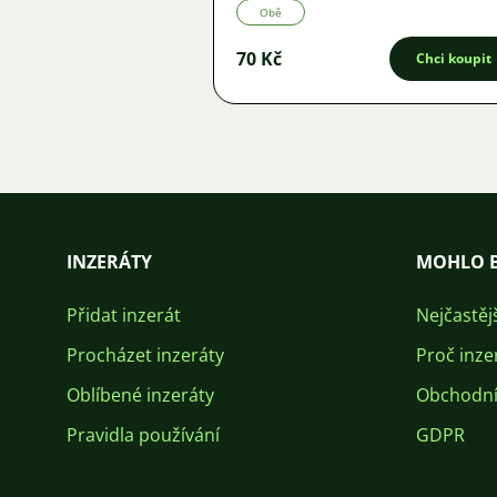
Obě
70 Kč
Chci koupit
INZERÁTY
MOHLO B
Přidat inzerát
Nejčastěj
Procházet inzeráty
Proč inze
Oblíbené inzeráty
Obchodní
Pravidla používání
GDPR