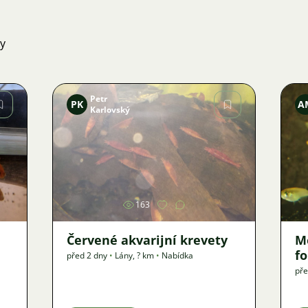
ky
Petr
PK
A
Karlovský
Obrázek
163
Červené akvarijní krevety
M
f
před 2 dny
•
Lány
,
? km
•
Nabídka
pře