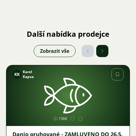
Další nabídka prodejce
Zobrazit vše
Karel
KK
Kapsa
Obrázek
1360
Danio pruhované - ZAMLUVENO DO 26.5.