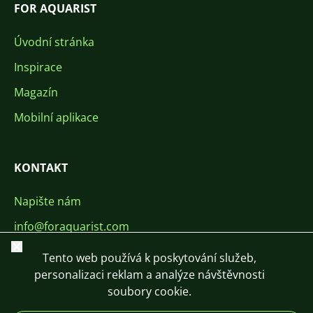
FOR AQUARIST
Úvodní stránka
Inspirace
Magazín
Mobilní aplikace
KONTAKT
Napište nám
info@foraquarist.com
Zavřít
+420 603 449 602
Tento web používá k poskytování služeb,
personalizaci reklam a analýze návštěvnosti
soubory cookie.