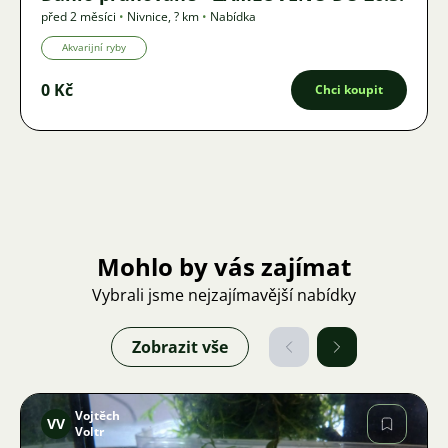
před 2 měsíci
•
Nivnice
,
? km
•
Nabídka
Akvarijní ryby
0 Kč
Chci koupit
Mohlo by vás zajímat
Vybrali jsme nejzajímavější nabídky
Zobrazit vše
Vojtěch
VV
Voltr