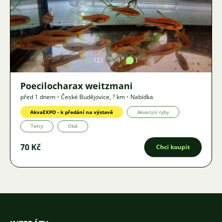
Obrázek
121
1
1
Poecilocharax weitzmani
před 1 dnem
•
České Budějovice
,
? km
•
Nabídka
AkvaEXPO - k předání na výstavě
Akvarijní ryby
Tetry
Obě
70 Kč
Chci koupit