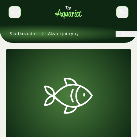
CS
Select language
Sladkovodní
Akvarijní ryby
Zpět