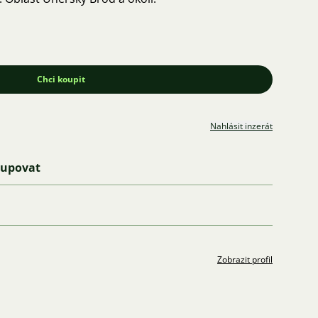
Chci koupit
Nahlásit inzerát
kupovat
Zobrazit profil