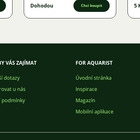
Dohodou
5 
Chci koupit
Y VÁS ZAJÍMAT
FOR AQUARIST
ší dotazy
Úvodní stránka
rovat u nás
Inspirace
 podmínky
Magazín
Mobilní aplikace