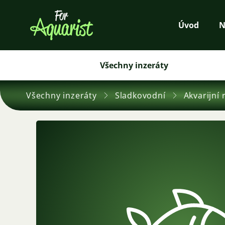
Úvod
N
Všechny inzeráty
Všechny inzeráty
Sladkovodní
Akvarijní 