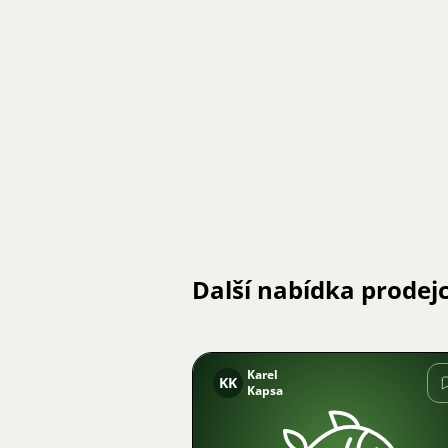
Další nabídka prodej
Karel
KK
Kapsa