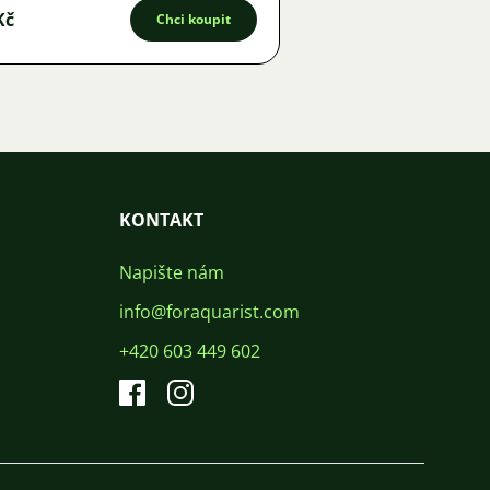
Kč
Chci koupit
KONTAKT
Napište nám
info@foraquarist.com
+420 603 449 602