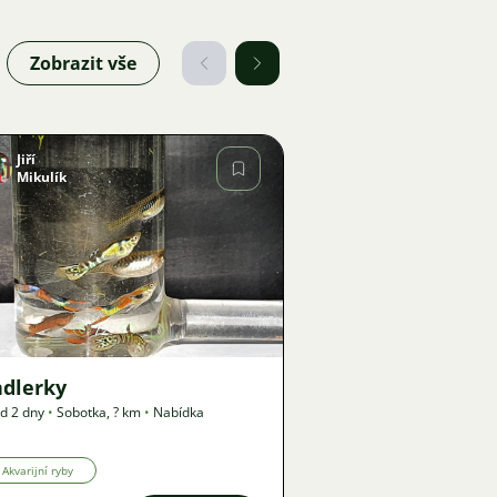
Zobrazit vše
Jiří
Mikulík
Obrázek
72
ndlerky
d 2 dny
•
Sobotka
,
? km
•
Nabídka
Akvarijní ryby