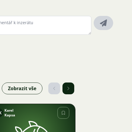
Zobrazit vše
Karel
K
Kapsa