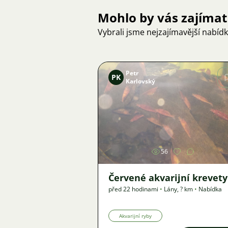
Mohlo by vás zajímat
Vybrali jsme nejzajímavější nabíd
Petr
PK
Karlovský
Obrázek
56
Červené akvarijní krevety
před 22 hodinami
•
Lány
,
? km
•
Nabídka
Akvarijní ryby