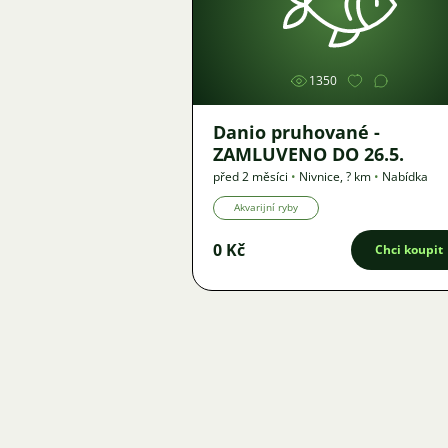
Obrázek
1350
Danio pruhované -
ZAMLUVENO DO 26.5.
před 2 měsíci
•
Nivnice
,
? km
•
Nabídka
Akvarijní ryby
0 Kč
Chci koupit