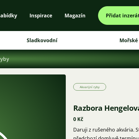
abídky
Inspirace
Magazín
Přidat inzerá
Sladkovodní
Mořské
ryby
Akvarijní ryby
Razbora Hengelov
0 Kč
Daruji z rušeného akvária. 
předchozí domluvě termínu.