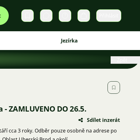
t
Přihlásit
Soukromé zprávy
Košík
Jezírka
Zpět
a - ZAMLUVENO DO 26.5.
Sdílet inzerát
Stáří cca 3 roky. Odběr pouze osobně na adrese po
 Oblast Uherský Brod a okolí.