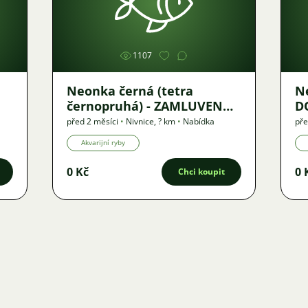
Obrázek
1107
Neonka černá (tetra
Neo
černopruhá) - ZAMLUVENO
DO
DO 26.5.
před 2 měsíci
•
Nivnice
,
? km
•
Nabídka
pře
Akvarijní ryby
0 Kč
0 
Chci koupit