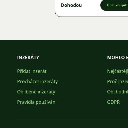
Dohodou
Chci koupit
INZERÁTY
MOHLO B
Přidat inzerát
Nejčastěj
Procházet inzeráty
Proč inze
Oblíbené inzeráty
Obchodní
Pravidla používání
GDPR