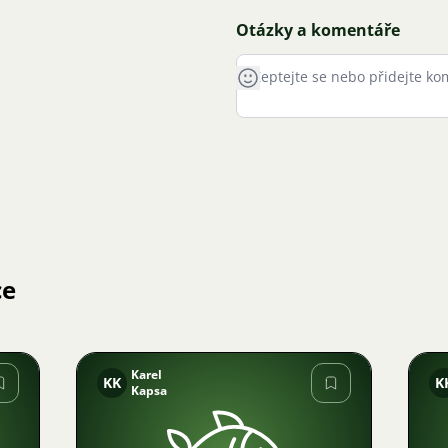
Otázky a komentáře
ce
Karel
KK
K
Kapsa