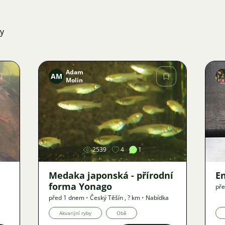
ky
Adam
AM
Molin
Obrázek
2539
4
1
Medaka japonská - přírodní
E
forma Yonago
pře
před 1 dnem
•
Český Těšín
,
? km
•
Nabídka
Akvarijní ryby
Obě