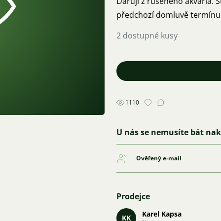
Daruji z rušeného akvária. 
předchozí domluvě termínu.
2 dostupné kusy
1110
U nás se nemusíte bát na
Ověřený e-mail
Prodejce
Karel Kapsa
KK