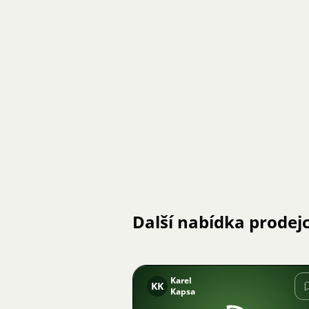
Další nabídka prodej
Karel
KK
Kapsa