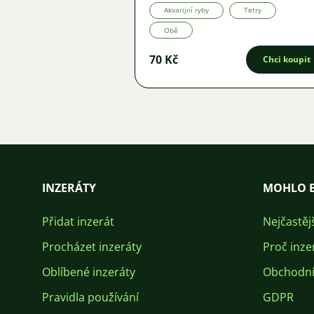
Akvarijní ryby
Tetry
Obě
70 Kč
Chci koupit
INZERÁTY
MOHLO B
Přidat inzerát
Nejčastěj
Procházet inzeráty
Proč inze
Oblíbené inzeráty
Obchodní
Pravidla používání
GDPR