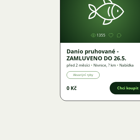
Obrázek
1355
Danio pruhované -
ZAMLUVENO DO 26.5.
před 2 měsíci
•
Nivnice
,
? km
•
Nabídka
Akvarijní ryby
0 Kč
Chci koupit