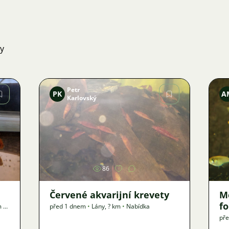
ky
Petr
PK
A
Karlovský
Obrázek
86
Červené akvarijní krevety
M
f
m
•
před 1 dnem
•
Lány
,
? km
•
Nabídka
pře