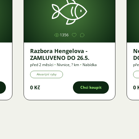
Obrázek
1356
Razbora Hengelova -
Neo
ZAMLUVENO DO 26.5.
DO
před 2 měsíci
•
Nivnice
,
? km
•
Nabídka
pře
Akvarijní ryby
0 Kč
0 
Chci koupit