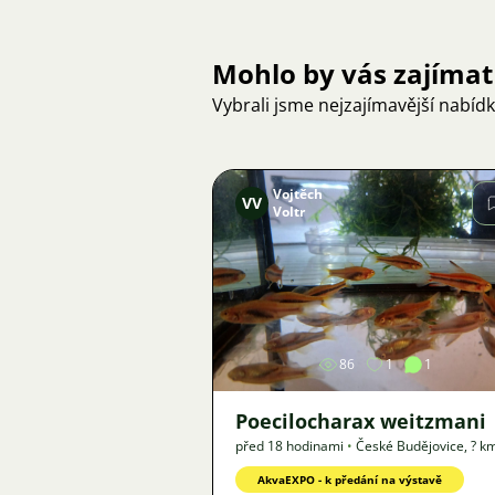
Mohlo by vás zajímat
Vybrali jsme nejzajímavější nabíd
Vojtěch
VV
Voltr
Obrázek
86
1
1
Poecilocharax weitzmani
před 18 hodinami
•
České Budějovice
,
? k
Nabídka
AkvaEXPO - k předání na výstavě