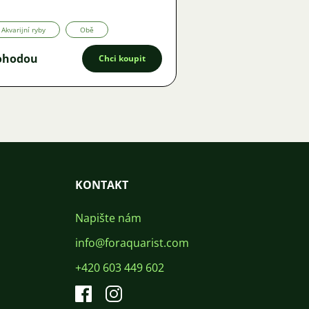
Akvarijní ryby
Obě
ohodou
Chci koupit
KONTAKT
Napište nám
info@foraquarist.com
+420 603 449 602