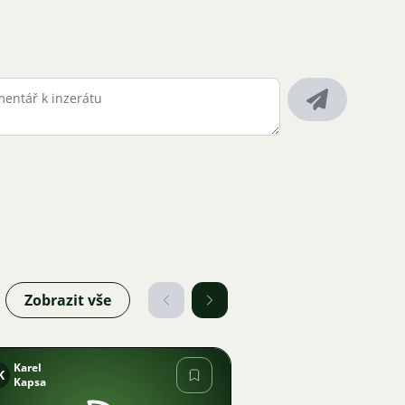
Zobrazit vše
Karel
K
Kapsa