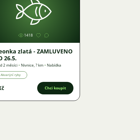
Obrázek
1418
nka zlatá - ZAMLUVENO
 26.5.
d 2 měsíci
•
Nivnice
,
? km
•
Nabídka
Akvarijní ryby
Kč
Chci koupit