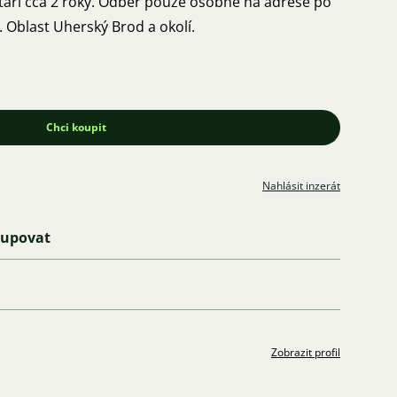
Stáří cca 2 roky. Odběr pouze osobně na adrese po
 Oblast Uherský Brod a okolí.
Chci koupit
Nahlásit inzerát
kupovat
Zobrazit profil