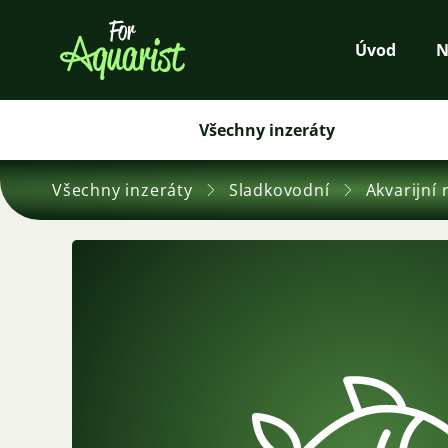
Úvod
N
Všechny inzeráty
Všechny inzeráty
Sladkovodní
Akvarijní 