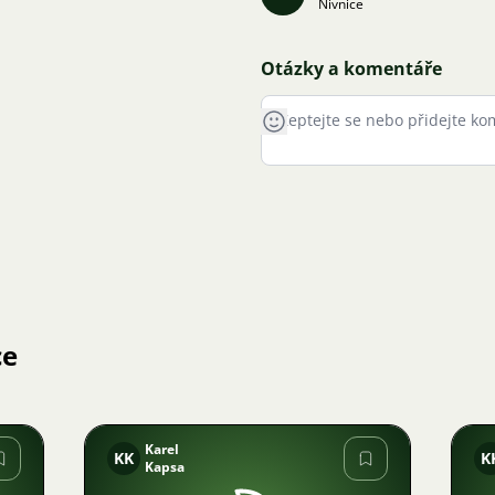
Nivnice
Otázky a komentáře
ce
Karel
KK
K
Kapsa