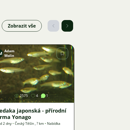
Zobrazit vše
Adam
M
Molin
Obrázek
2575
4
1
edaka japonská - přírodní
orma Yonago
d 2 dny
•
Český Těšín
,
? km
•
Nabídka