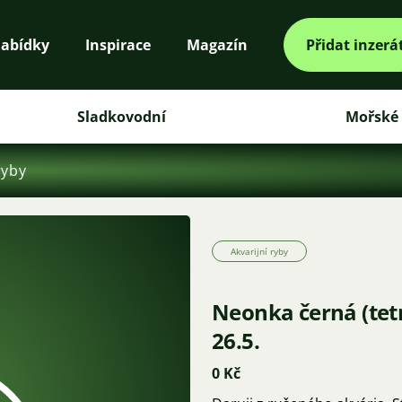
abídky
Inspirace
Magazín
Přidat inzerá
Sladkovodní
Mořské
ryby
Akvarijní ryby
Neonka černá (te
26.5.
0 Kč