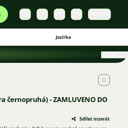
t
Přihlásit
Soukromé zprávy
Košík
Jezírka
Zpět
tra černopruhá) - ZAMLUVENO DO
Sdílet inzerát