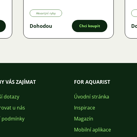
Akvarijní ryby
Dohodou
D
Chci koupit
Y VÁS ZAJÍMAT
FOR AQUARIST
ší dotazy
Úvodní stránka
rovat u nás
Inspirace
 podmínky
Magazín
Mobilní aplikace