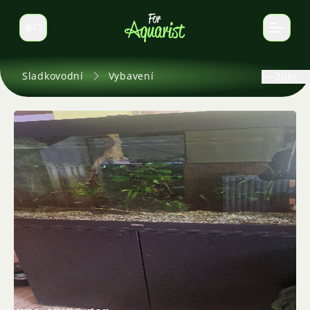
CS
Select language
Sladkovodní
Vybavení
Zpět