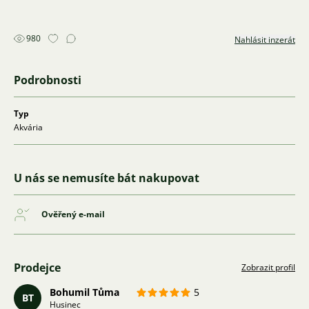
980
Nahlásit inzerát
Podrobnosti
Typ
Akvária
U nás se nemusíte bát nakupovat
Ověřený e-mail
Prodejce
Zobrazit profil
Bohumil Tůma
5
BT
Husinec