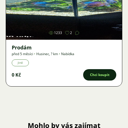
Obrázek
1233
2
Prodám
před 5 měsíci
•
Husinec
,
? km
•
Nabídka
Jiné
0 Kč
Chci koupit
Mohlo by vás zajímat