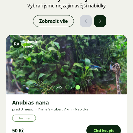
Vybrali jsme nejzajímavější nabídky
Zobrazit vše
Radomír
RV
Vaněk
Obrázek
545
2
1
Anubias nana
před 3 měsíci
•
Praha 9 - Libeň
,
? km
•
Nabídka
Rostliny
50 Kč
Chci koupit