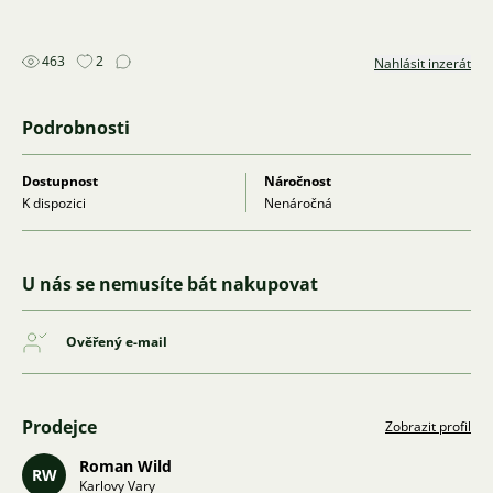
463
2
Nahlásit inzerát
Podrobnosti
Dostupnost
Náročnost
K dispozici
Nenáročná
U nás se nemusíte bát nakupovat
Ověřený e-mail
Prodejce
Zobrazit profil
Roman Wild
RW
Karlovy Vary