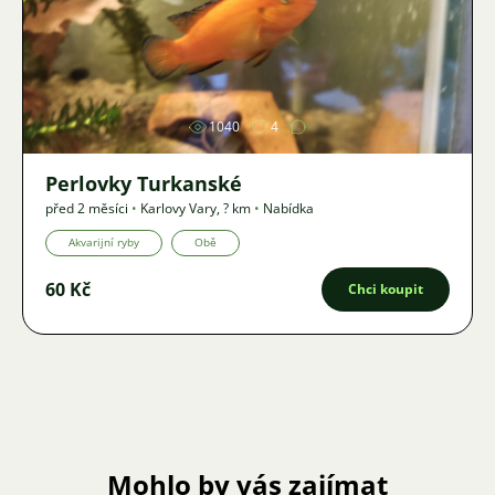
Obrázek
1040
4
Perlovky Turkanské
před 2 měsíci
•
Karlovy Vary
,
? km
•
Nabídka
Akvarijní ryby
Obě
60 Kč
Chci koupit
Mohlo by vás zajímat