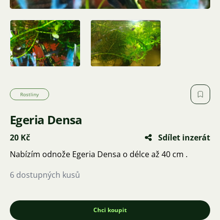
Rostliny
Egeria Densa
20 Kč
Sdílet inzerát
Nabízím odnože Egeria Densa o délce až 40 cm .
6 dostupných kusů
Chci koupit