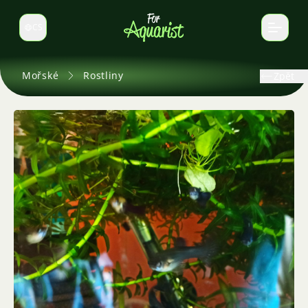
CS
Select language
Mořské
Rostliny
Zpět