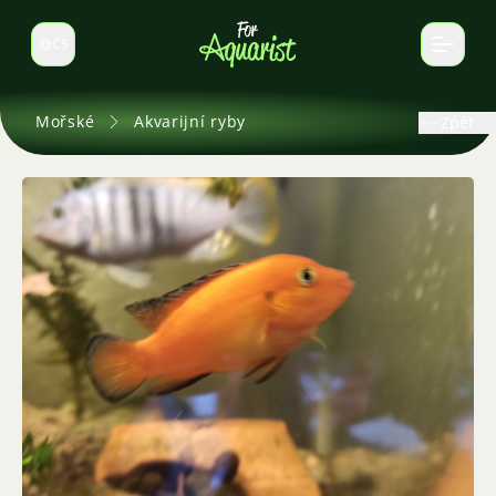
CS
Select language
Mořské
Akvarijní ryby
Zpět