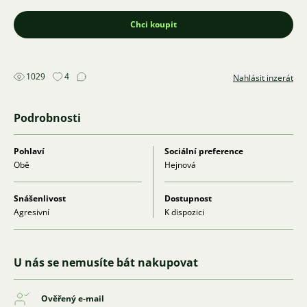
Chci koupit
1029
4
Nahlásit inzerát
Podrobnosti
Pohlaví
Sociální preference
Obě
Hejnová
Snášenlivost
Dostupnost
Agresivní
K dispozici
U nás se nemusíte bát nakupovat
Ověřený e-mail