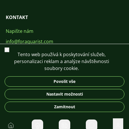
KONTAKT
Napište nám
info@foraquarist.com
Zavřít
+420 603 449 602
Tento web používá k poskytování služeb,
personalizaci reklam a analýze návštěvnosti
soubory cookie.
Povolit vše
CS
SK
EN
PL
DE
Nastavit možnosti
© 2026 For Aquarist
Zamítnout
Domů
Soukromé zpráv
Uživa