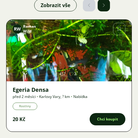
Zobrazit vše
Roman
RW
Wild
Obrázek
457
2
Egeria Densa
před 2 měsíci
•
Karlovy Vary
,
? km
•
Nabídka
Rostliny
20 Kč
Chci koupit