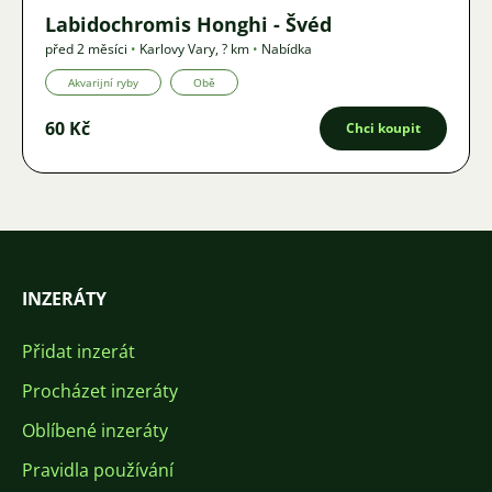
Labidochromis Honghi - Švéd
před 2 měsíci
•
Karlovy Vary
,
? km
•
Nabídka
Akvarijní ryby
Obě
60 Kč
Chci koupit
INZERÁTY
Přidat inzerát
Procházet inzeráty
Oblíbené inzeráty
Pravidla používání