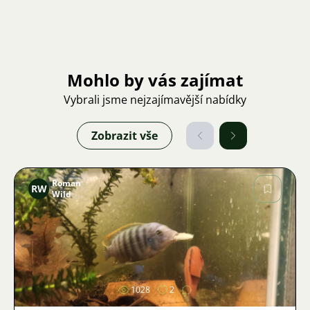
Mohlo by vás zajímat
Vybrali jsme nejzajímavější nabídky
Zobrazit vše
Roman
RW
Wild
Obrázek
1028
2