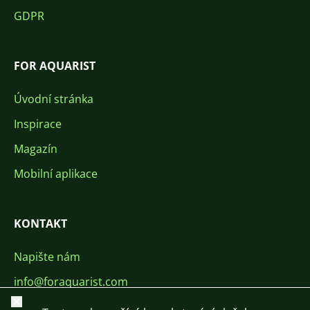
GDPR
FOR AQUARIST
Úvodní stránka
Inspirace
Magazín
Mobilní aplikace
KONTAKT
Napište nám
info@foraquarist.com
Zavřít
+420 603 449 602