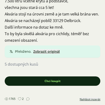
7.500 litrů včetně krytu a podstavce,
všechna jsou stará cca 5 let!
Akvária stojí na úrovni země a je tam velká brána ven.
Akvária se nacházejí poblíž 33129 Delbrück.
Další informace na dotaz ke mně.
To by byla skvělá akvária pro cichlidy, téměř bez
omezení obsazení.
Přeloženo.
Zobrazit originál
5 dostupných kusů
Chci koupit
1765
2
Nahlásit inzerát