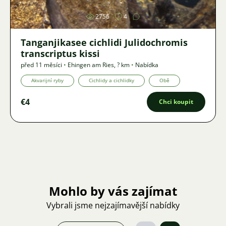
2756
4
Tanganjikasee cichlidi Julidochromis
transcriptus kissi
před 11 měsíci
•
Ehingen am Ries
,
? km
•
Nabídka
Akvarijní ryby
Cichlidy a cichlidky
Obě
€4
Chci koupit
Mohlo by vás zajímat
Vybrali jsme nejzajímavější nabídky