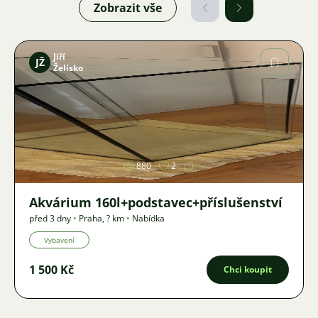
Zobrazit vše
Jiří
JŽ
Želísko
Obrázek
880
2
Akvárium 160l+podstavec+příslušenství
před 3 dny
•
Praha
,
? km
•
Nabídka
Vybavení
1 500 Kč
Chci koupit