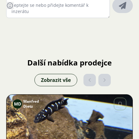
Další nabídka prodejce
Zobrazit vše
Manfred
MD
Dietz
Obrázek