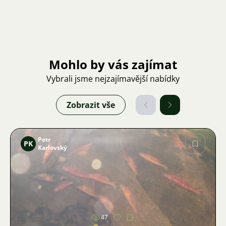
Mohlo by vás zajímat
Vybrali jsme nejzajímavější nabídky
Zobrazit vše
Petr
PK
Karlovský
Obrázek
47