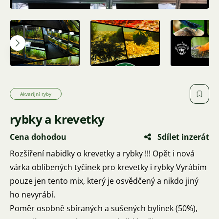
Akvarijní ryby
rybky a krevetky
Cena dohodou
Sdílet inzerát
Rozšíření nabidky o krevetky a rybky !!! Opět i nová
várka oblíbených tyčinek pro krevetky i rybky Vyrábím
pouze jen tento mix, který je osvědčený a nikdo jiný
ho nevyrábí.
Poměr osobně sbíraných a sušených bylinek (50%),