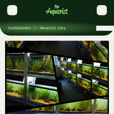
CS
Select language
Sladkovodní
Akvarijní ryby
Zpět