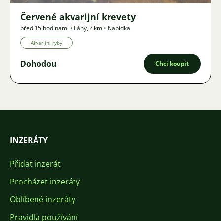
Červené akvarijní krevety
před 15 hodinami
•
Lány
,
? km
•
Nabídka
Akvarijní ryby
Dohodou
Chci koupit
INZERÁTY
Přidat inzerát
Procházet inzeráty
Oblíbené inzeráty
Pravidla používání