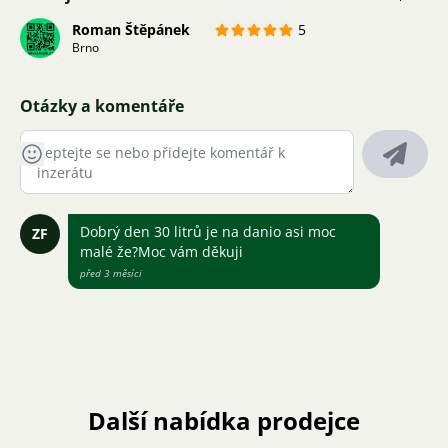
Roman Štěpánek
5
Brno
Otázky a komentáře
Dobrý den 30 litrů je na danio asi moc
ZF
malé že?Moc vám děkuji
před 3 měsíci
Další nabídka prodejce