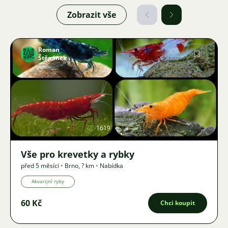
Zobrazit vše
Roman
Štěpánek
Obrázek
1619
3
Vše pro krevetky a rybky
před 5 měsíci
•
Brno
,
? km
•
Nabídka
Akvarijní ryby
60 Kč
Chci koupit