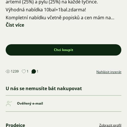
artemií (25%) a pylu (25%) na každé tyčince.
Výhodná nabídka 10bal+1bal.zdarma!
Kompletní nabídku včetně popisků a cen mám na
Číst více
svých stránkách
akvastepik.cz Posílám přes Zásilkovnu
Jsem z Brna tak je možný i osobní předání
Děkuji za Vaši zpětnou vazbu.
Chci koupit
Díky moc a ať se Vám daří 🍀 🦐 🍀
1239
1
1
Nahlásit inzerát
U nás se nemusíte bát nakupovat
Ověřený e-mail
Prodejce
Zobrazit profil