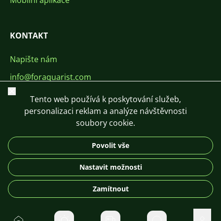
Mobilní aplikace
KONTAKT
Napište nám
info@foraquarist.com
Zavřít
+420 603 449 602
Tento web používá k poskytování služeb,
personalizaci reklam a analýze návštěvnosti
soubory cookie.
Povolit vše
CS
SK
EN
PL
DE
Nastavit možnosti
© 2026 For Aquarist
Zamítnout