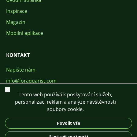
Úvodní stránka
Inspirace
Magazín
Mobilní aplikace
KONTAKT
Napište nám
info@foraquarist.com
Zavřít
+420 603 449 602
Tento web používá k poskytování služeb,
personalizaci reklam a analýze návštěvnosti
soubory cookie.
Povolit vše
CS
SK
EN
PL
DE
Nastavit možnosti