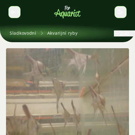
CS
Select language
Sladkovodní
Akvarijní ryby
Zpět