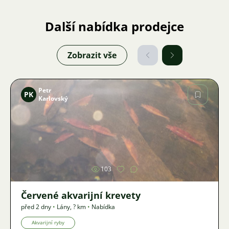
Další nabídka prodejce
Zobrazit vše
Petr
PK
Karlovský
Obrázek
103
Červené akvarijní krevety
před 2 dny
•
Lány
,
? km
•
Nabídka
Akvarijní ryby