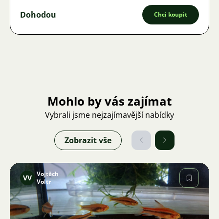
Dohodou
Chci koupit
Mohlo by vás zajímat
Vybrali jsme nejzajímavější nabídky
Zobrazit vše
Vojtěch
VV
Voltr
Obrázek