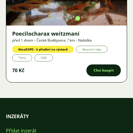
111
1
1
Poecilocharax weitzmani
před 1 dnem
•
České Budějovice
,
? km
•
Nabídka
AkvaEXPO - k předání na výstavě
Akvarijní ryby
Tetry
Obě
70 Kč
Chci koupit
INZERÁTY
Přidat inzerát