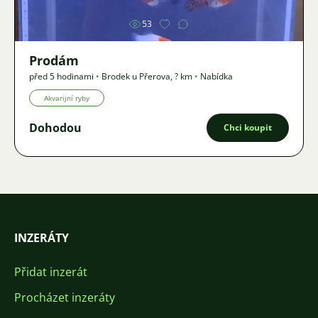
53
Prodám
před 5 hodinami
•
Brodek u Přerova
,
? km
•
Nabídka
Akvarijní ryby
Dohodou
Chci koupit
INZERÁTY
Přidat inzerát
Procházet inzeráty