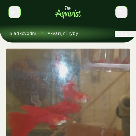
CS
Select language
Sladkovodní
Akvarijní ryby
Zpět