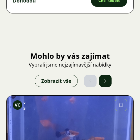
Dohodou
Chci koupit
Mohlo by vás zajímat
Vybrali jsme nejzajímavější nabídky
Zobrazit vše
v
VG
g
Obrázek