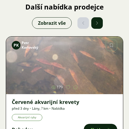
Další nabídka prodejce
Zobrazit vše
Petr
PK
Karlovský
Obrázek
179
Červené akvarijní krevety
před 3 dny
•
Lány
,
? km
•
Nabídka
Akvarijní ryby