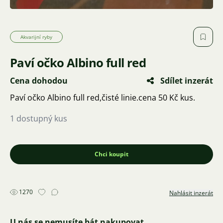
Akvarijní ryby
Paví očko Albino full red
Cena dohodou
Sdílet inzerát
Paví očko Albino full red,čisté linie.cena 50 Kč kus.
1 dostupný kus
Chci koupit
1270
Nahlásit inzerát
U nás se nemusíte bát nakupovat