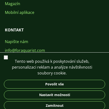
Magazín
Mobilní aplikace
KONTAKT
Napište nám
info@foraquarist.com
Zavřít
+420 603 449 602
Tento web používá k poskytování služeb,
personalizaci reklam a analýze návštěvnosti
soubory cookie.
Povolit vše
CS
SK
EN
PL
DE
Nastavit možnosti
© 2026 For Aquarist
Zamítnout