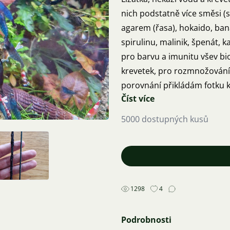
nich podstatně více směsi (
agarem (řasa), hokaido, banán, mrkev, řepa a jablko, dále
spirulinu, malinik, špenát, 
pro barvu a imunitu všev bio 
krevetek, pro rozmnožování 
porovnání přikládám fotku k
Číst více
suroviny! Kdyby měl někdo 
Cena 13Kč za kus.
5000 dostupných kusů
1298
4
Podrobnosti