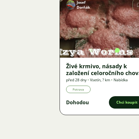
Josef
Dorňák
Obrázek
922
3
1
Živé krmivo, násady k
založení celoročního cho
- Auloforus, Izya, Grindal,
před 28 dny
•
Vsetín
,
? km
•
Nabídka
Roupice, Moina,
Potrava
Dohodou
Chci koupit