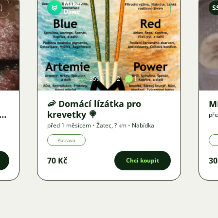
Maker
S
Dawe
Obrázek
3591
2
1
🦐 Domácí lízátka pro
M
vu
krevetky 🍭
př
před 1 měsícem
•
Žatec
,
? km
•
Nabídka
Potrava
70 Kč
30
Chci koupit