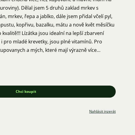
suroviny). Dělal jsem 5 druhů zaklad mrkev s
 jsem přidal včelí pyl,
kapustu, kopřivu, bazalku, mátu a nově květ měsíčku
kvalitě!!! Lízátka jsou idealní na lepší zbarvení
i pro mladé krevetky, jsou plné vitamínů. Pro
upovanych a mých, které mají výrazně více
zájem o lízátka tak mám 20cm (18cm suroviny).
Chci koupit
Nahlásit inzerát