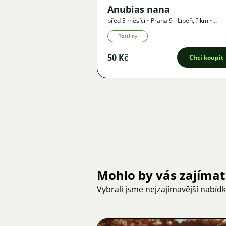
Anubias nana
před 3 měsíci
•
Praha 9 - Libeň
,
? km
•
Nabídka
Rostliny
50 Kč
Chci koupit
Mohlo by vás zajímat
Vybrali jsme nejzajímavější nabíd