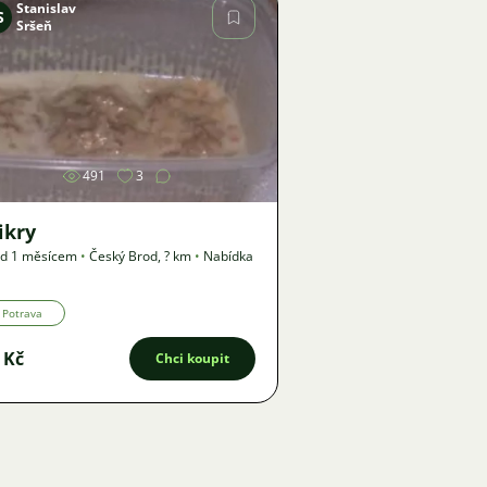
Stanislav
S
Sršeň
Obrázek
491
3
ikry
ed 1 měsícem
•
Český Brod
,
? km
•
Nabídka
Potrava
 Kč
Chci koupit