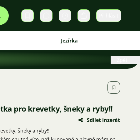
t
Přihlásit
Soukromé zprávy
Košík
Jezírka
Zpět
átka pro krevetky, šneky a ryby!!
Sdílet inzerát
evetky, šneky a ryby!!
vetkám chutná více, než kupované a hlavně mám na