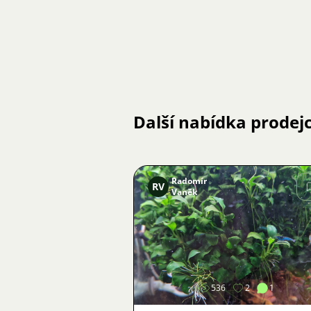
Další nabídka prodej
Radomír
RV
Vaněk
Obrázek
536
2
1