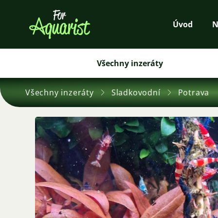
Úvod
N
Všechny inzeráty
Všechny inzeráty
Sladkovodní
Potrava