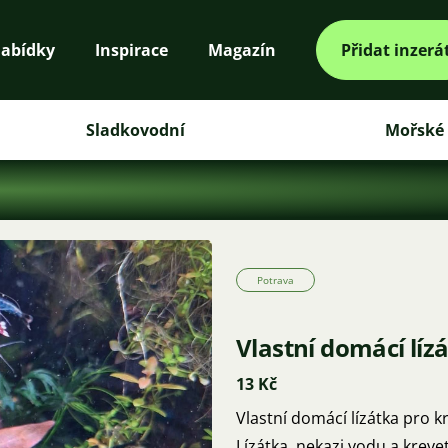
abídky
Inspirace
Magazín
Přidat inzerá
Sladkovodní
Mořské
Potrava
Vlastní domácí líz
13 Kč
Vlastní domácí lízátka pro kr
Lízátka, nekazi vodu a kre