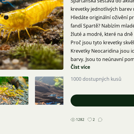
Sparťanská sestava do akvári
krevetky jednotlivých barev
Hledáte originální oživění p
fandí Spartě? Nabízím mladé
žluté a modré, které na dně
Proč jsou tyto krevetky skv
Krevetky Neocaridina jsou id
barvy. Jsou to neúnavní pomo
Číst více
Pomáhají s údržbou: Neustál
Jsou nenáročné: Skvěle se ji
1000 dostupných kusů
takže jsou vhodné i pro začá
Jsou radost sledovat: Díky 
nepřehlédnutelné a neustále
Nabídka a možnosti
Sestavu si můžete namíchat
1282
2
trikolóru, nebo preferujete 