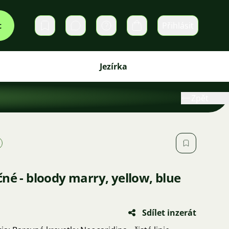
t
Přihlásit
Soukromé zprávy
Košík
Jezírka
Zpět
né - bloody marry, yellow, blue
Sdílet inzerát