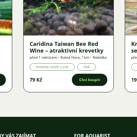
Obrázek
617
2
Caridina Taiwan Bee Red
Kr
Wine – atraktivní krevetky
se
před 1 měsícem
•
Kutná Hora
,
? km
•
Nabídka
př
Krevetky, korýši a jiné
Obě
79 Kč
19
Chci koupit
Y VÁS ZAJÍMAT
FOR AQUARIST