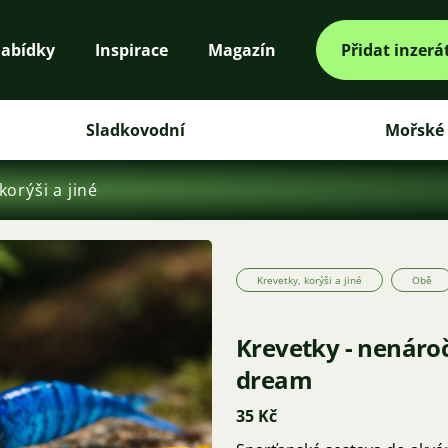
abídky
Inspirace
Magazín
Přidat inzerá
Sladkovodní
Mořské
korýši a jiné
Krevetky, korýši a jiné
Obě
Krevetky - nenároč
dream
35 Kč