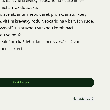
a: Barevné krevetky Neocaridina - čisté linie -
 míchám až do sáčku.
ro své akvárium nebo dárek pro akvaristu, který
, vitální krevetky rodu Neocaridina v barvách rudé,
 vytvoří tu správnou vítěznou kombinaci.
ělou volbou?
eální pro každého, kdo chce v akváriu život a
cníci, kteří:
e čistí dno od zbytků krmiva a jemných řas.
m daří v běžné vodě a nevyžadují složitou péči,
tečníky.
výrazným barvám jsou v zelených rostlinách
 aktivní.
Chci koupit
 přesně podle svého vkusu ať už chcete kompletní
Nahlásit inzerát
jen vybrané barvy: