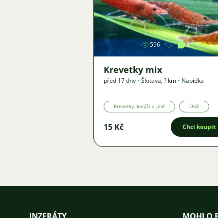
Obrázek
596
2
Krevetky mix
před 17 dny
•
Šlotava
,
? km
•
Nabídka
Krevetky, korýši a jiné
Obě
15 Kč
Chci koupit
INZERÁTY
MOHLO B