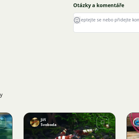
Otázky a komentáře
ky
Jiří
Svoboda