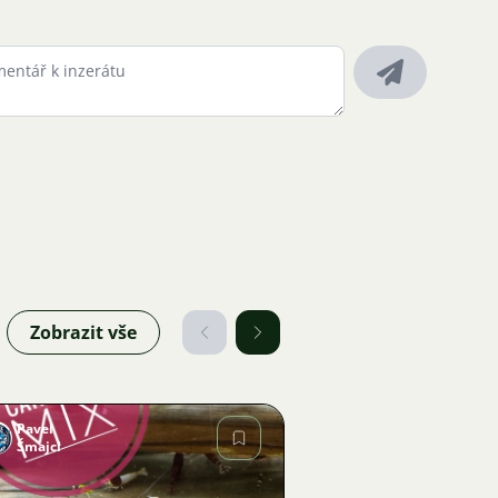
Zobrazit vše
Pavel
Šmajcl