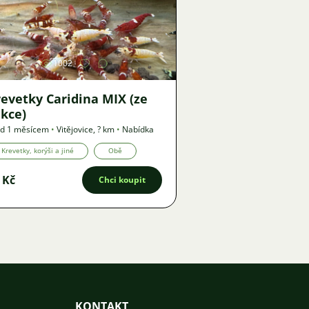
Obrázek
1002
evetky Caridina MIX (ze
kce)
ed 1 měsícem
•
Vitějovice
,
? km
•
Nabídka
Krevetky, korýši a jiné
Obě
 Kč
Chci koupit
KONTAKT