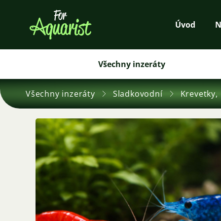
Úvod
N
Všechny inzeráty
Všechny inzeráty
Sladkovodní
Krevetky, 