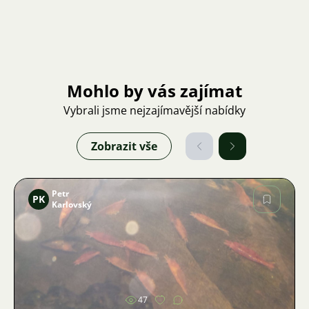
Mohlo by vás zajímat
Vybrali jsme nejzajímavější nabídky
Zobrazit vše
Petr
PK
Karlovský
Obrázek
47