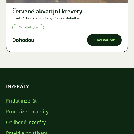
Červené akvarijní krevety
před 15 hodinami
•
Lány
,
? km
•
Nabídka
Akvarijní ryby
Dohodou
Chci koupit
INZERÁTY
Přidat inzerát
Procházet inzeráty
Oblíbené inzeráty
Pravidla používání