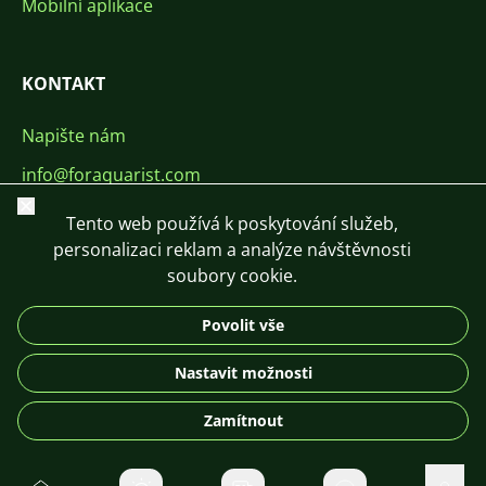
Mobilní aplikace
KONTAKT
Napište nám
info@foraquarist.com
Zavřít
+420 603 449 602
Tento web používá k poskytování služeb,
personalizaci reklam a analýze návštěvnosti
soubory cookie.
Povolit vše
CS
SK
EN
PL
DE
Nastavit možnosti
© 2026 For Aquarist
Zamítnout