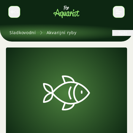
CS
Select language
Sladkovodní
Akvarijní ryby
Zpět