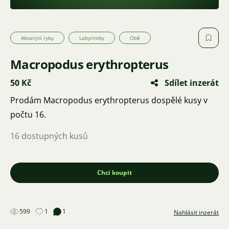
Akvarijní ryby
Labyrintky
Obě
Macropodus erythropterus
50 Kč
Sdílet inzerát
Prodám Macropodus erythropterus dospělé kusy v
počtu 16.
16 dostupných kusů
Chci koupit
599
1
1
Nahlásit inzerát