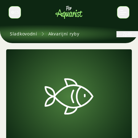
CS
Select language
Sladkovodní
Akvarijní ryby
Zpět