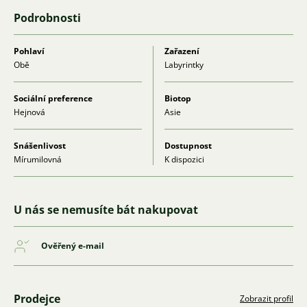
Podrobnosti
Pohlaví
Zařazení
Obě
Labyrintky
Sociální preference
Biotop
Hejnová
Asie
Snášenlivost
Dostupnost
Mírumilovná
K dispozici
U nás se nemusíte bát nakupovat
Ověřený e-mail
Prodejce
Zobrazit profil