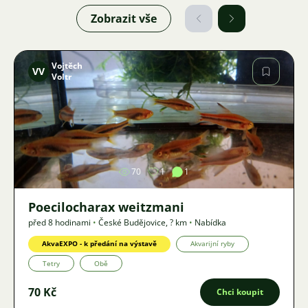
Zobrazit vše
Vojtěch
VV
Voltr
Obrázek
70
1
1
Poecilocharax weitzmani
před 8 hodinami
•
České Budějovice
,
? km
•
Nabídka
AkvaEXPO - k předání na výstavě
Akvarijní ryby
Tetry
Obě
70 Kč
Chci koupit