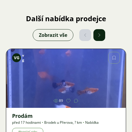
Další nabídka prodejce
Zobrazit vše
v
VG
g
Obrázek
89
Prodám
před 17 hodinami
•
Brodek u Přerova
,
? km
•
Nabídka
Akvarijní ryby