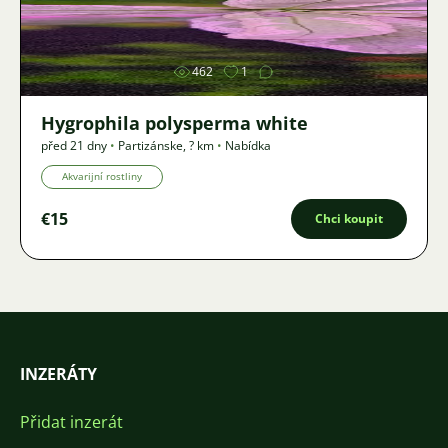
Obrázek
462
1
Hygrophila polysperma white
před 21 dny
•
Partizánske
,
? km
•
Nabídka
Akvarijní rostliny
€15
Chci koupit
INZERÁTY
Přidat inzerát