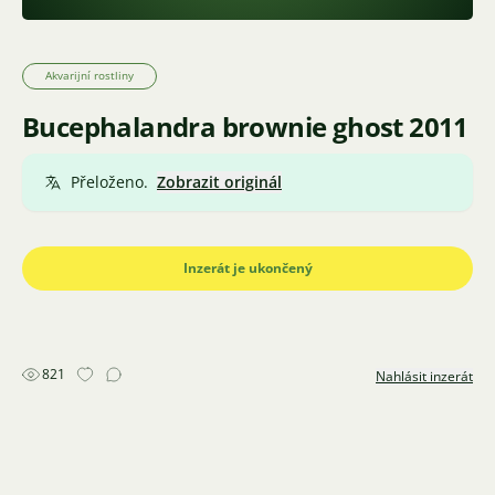
Akvarijní rostliny
Bucephalandra brownie ghost 2011
Přeloženo.
Zobrazit originál
Inzerát je ukončený
821
Nahlásit inzerát