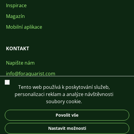
Inspirace
Magazín
Mobilní aplikace
KONTAKT
Napište nám
info@foraquarist.com
Zavřít
+420 603 449 602
Tento web používá k poskytování služeb,
personalizaci reklam a analýze návštěvnosti
soubory cookie.
Povolit vše
CS
SK
EN
PL
DE
Nastavit možnosti
© 2026 For Aquarist