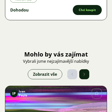
Dohodou
Chci koupit
Mohlo by vás zajímat
Vybrali jsme nejzajímavější nabídky
Zobrazit vše
Ivan
IP
Paule