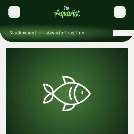
CS
Select language
Sladkovodní
Akvarijní rostliny
Zpět