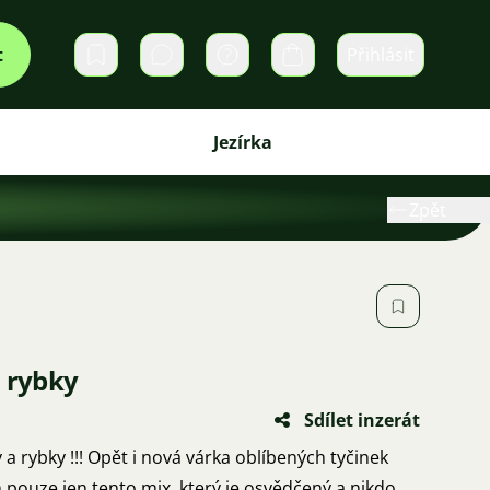
t
Přihlásit
Soukromé zprávy
Košík
Jezírka
Zpět
a rybky
Sdílet inzerát
rka oblíbených tyčinek