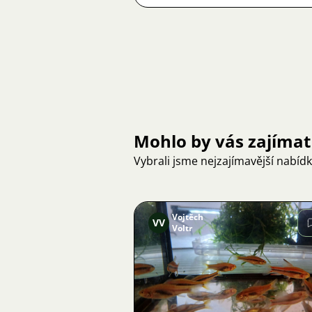
Mohlo by vás zajímat
Vybrali jsme nejzajímavější nabíd
Vojtěch
VV
Voltr
Obrázek