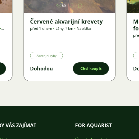
68
Červené akvarijní krevety
M
f
•
před 1 dnem
•
Lány
,
? km
•
Nabídka
př
Akvarijní ryby
Dohodou
D
Chci koupit
Y VÁS ZAJÍMAT
FOR AQUARIST