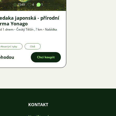
2549
4
1
edaka japonská - přírodní
orma Yonago
ed 1 dnem
•
Český Těšín
,
? km
•
Nabídka
Akvarijní ryby
Obě
ohodou
Chci koupit
KONTAKT