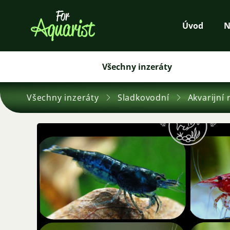
Úvod
N
Všechny inzeráty
Všechny inzeráty
Sladkovodní
Akvarijní 