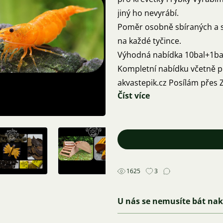
jiný ho nevyrábí.
Poměr osobně sbíraných a su
na každé tyčince.
Výhodná nabídka 10bal+1ba
Kompletní nabídku včetně p
akvastepik.cz Posílám 
Číst více
Jsem z Brna tak je možný i 
Děkuji za Vaši zpětnou vazb
Díky moc a ať se Vám daří 🍀
1625
3
U nás se nemusíte bát na