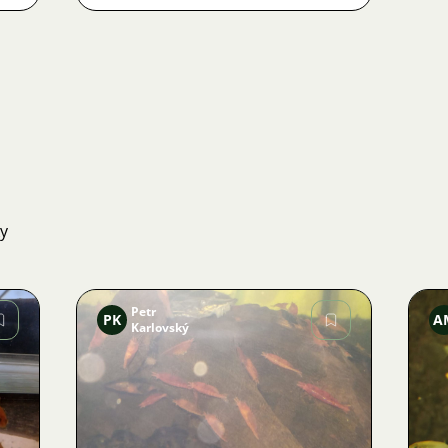
ky
Petr
PK
A
Karlovský
Obrázek