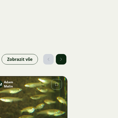
Zobrazit vše
Adam
M
Molin
Obrázek