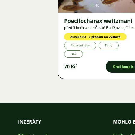
40
Poecilocharax weitzmani
před 5 hodinami
•
České Budějovice
,
? km
Nabídka
AkvaEXPO - k předání na výstavě
Akvarijní ryby
Tetry
Obě
70 Kč
Chci koupit
INZERÁTY
MOHLO B