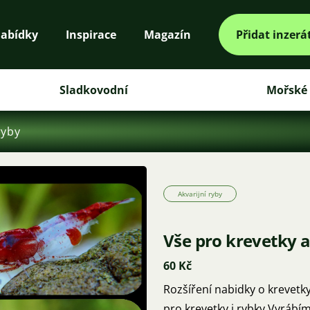
abídky
Inspirace
Magazín
Přidat inzerá
Sladkovodní
Mořské
ryby
Akvarijní ryby
Vše pro krevetky 
60 Kč
Rozšíření nabidky o krevetky a rybky !!! Opět i nová vá
pro krevetky i rybky Vyrábím pouze jen tento mix, který je osvědčený a nikdo