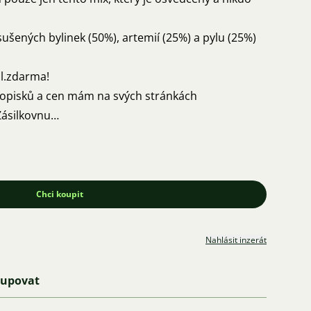
šených bylinek (50%), artemií (25%) a pylu (25%)
l.zdarma!
opisků a cen mám na svých stránkách
přes Zásilkovnu
osobní předání
u.
 🦐 🍀
Chci koupit
Nahlásit inzerát
kupovat