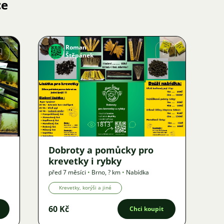
ce
Roman
Štěpánek
Obrázek
1813
Dobroty a pomůcky pro
krevetky i rybky
před 7 měsíci
•
Brno
,
? km
•
Nabídka
Krevetky, korýši a jiné
60 Kč
Chci koupit