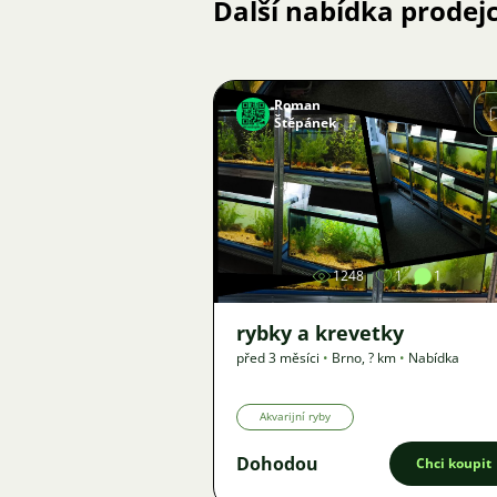
Další nabídka prodej
Roman
Štěpánek
Obrázek
1248
1
1
rybky a krevetky
před 3 měsíci
•
Brno
,
? km
•
Nabídka
Akvarijní ryby
Dohodou
Chci koupit