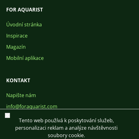
FOR AQUARIST
Úvodní stránka
Inspirace
Magazín
Mobilní aplikace
KONTAKT
Napište nám
info@foraquarist.com
Zavřít
+420 603 449 602
Tento web používá k poskytování služeb,
personalizaci reklam a analýze návštěvnosti
soubory cookie.