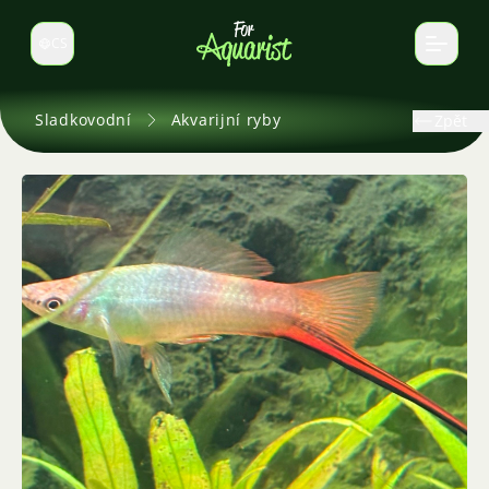
CS
Select language
Sladkovodní
Akvarijní ryby
Zpět