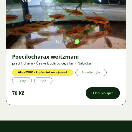
Voltr
Obrázek
127
1
1
Poecilocharax weitzmani
před 1 dnem
•
České Budějovice
,
? km
•
Nabídka
AkvaEXPO - k předání na výstavě
Akvarijní ryby
Tetry
Obě
70 Kč
Chci koupit