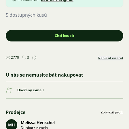
5 dostupných kusů
Chci koupit
2770
3
Nahlásit inzerát
U nás se nemusíte bát nakupovat
Ověřený e-mail
Prodejce
Zobrazit profil
Melissa Henschel
MH
Duisburg rumeln