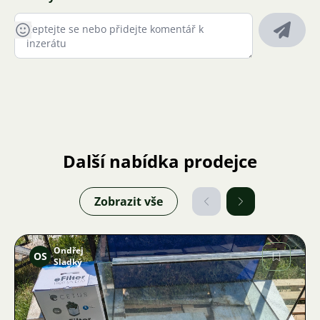
Další nabídka prodejce
Zobrazit vše
Ondřej
OS
Sladký
Obrázek