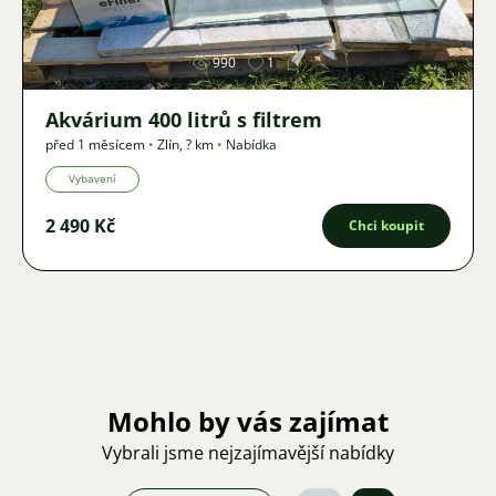
990
1
Akvárium 400 litrů s filtrem
před 1 měsícem
•
Zlín
,
? km
•
Nabídka
Vybavení
2 490 Kč
Chci koupit
Mohlo by vás zajímat
Vybrali jsme nejzajímavější nabídky