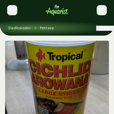
CS
Select language
Sladkovodní
Potrava
Zpět