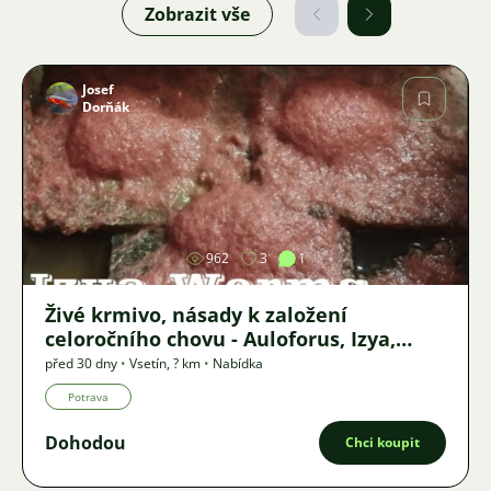
Zobrazit vše
Josef
Dorňák
Obrázek
962
3
1
Živé krmivo, násady k založení
celoročního chovu - Auloforus, Izya,
Grindal, Roupice, Moina,
před 30 dny
•
Vsetín
,
? km
•
Nabídka
Potrava
Dohodou
Chci koupit