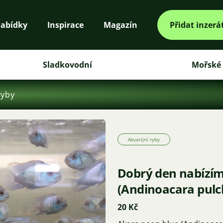
abídky
Inspirace
Magazín
Přidat inzerá
Sladkovodní
Mořské
ryby
Akvarijní ryby
Dobrý den nabízím
(Andinoacara pulc
20 Kč