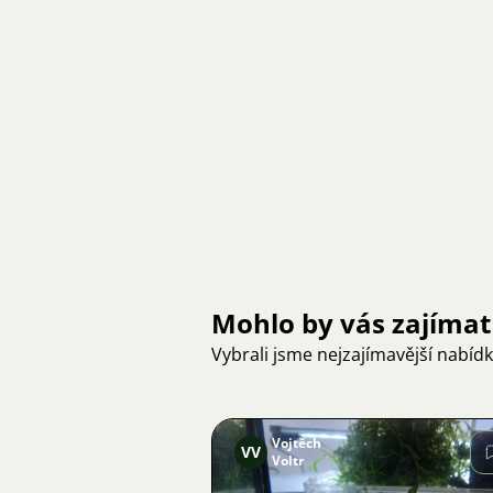
Mohlo by vás zajímat
Vybrali jsme nejzajímavější nabíd
Vojtěch
VV
Voltr