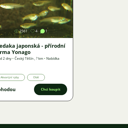
Obrázek
2561
4
1
edaka japonská - přírodní
orma Yonago
d 2 dny
•
Český Těšín
,
? km
•
Nabídka
Akvarijní ryby
Obě
ohodou
Chci koupit