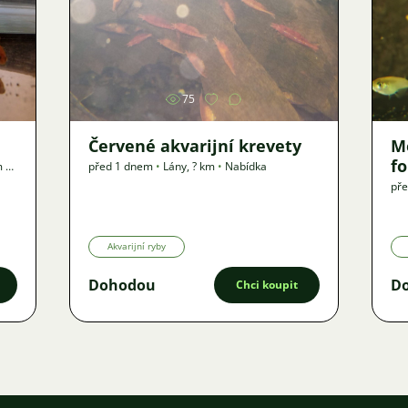
Obrázek
75
Červené akvarijní krevety
M
f
m
•
před 1 dnem
•
Lány
,
? km
•
Nabídka
pře
Akvarijní ryby
Dohodou
D
Chci koupit