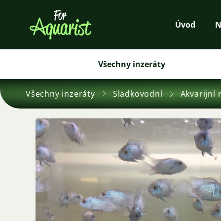
Úvod
N
Všechny inzeráty
Všechny inzeráty
Sladkovodní
Akvarijní 