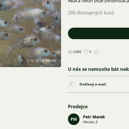
Akara neon blue (Andinoaca
200 dostupných kusů
2488
3
U nás se nemusíte bát na
Ověřený e-mail
Prodejce
Petr Marek
PM
Hlinsko 3