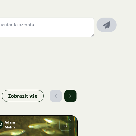
Zobrazit vše
Adam
M
Molin