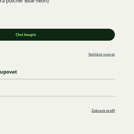
ra pulcher Blue neon)
Chci koupit
Nahlásit inzerát
kupovat
Zobrazit profil