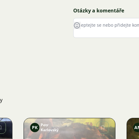
Otázky a komentáře
ky
Petr
PK
A
Karlovský