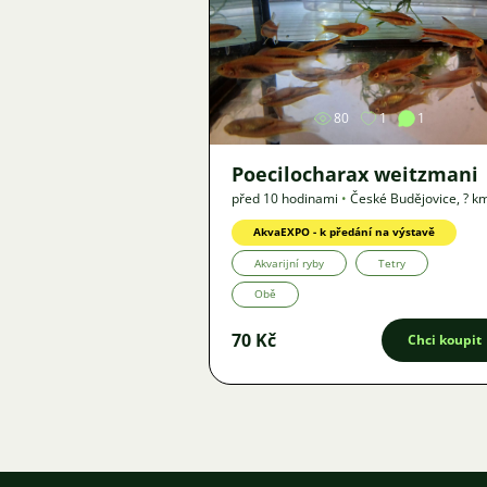
Obrázek
80
1
1
Poecilocharax weitzmani
před 10 hodinami
•
České Budějovice
,
? k
Nabídka
AkvaEXPO - k předání na výstavě
Akvarijní ryby
Tetry
Obě
70 Kč
Chci koupit