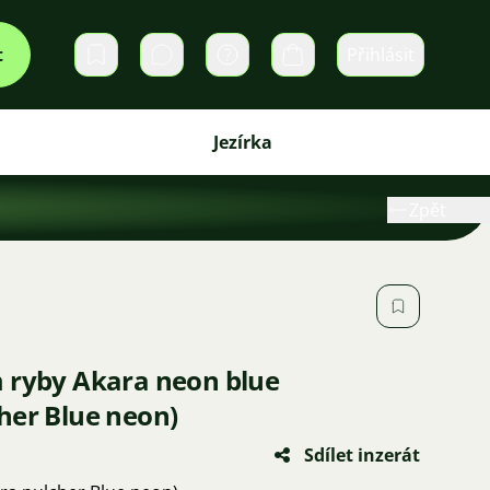
t
Přihlásit
Soukromé zprávy
Košík
Jezírka
Zpět
 ryby Akara neon blue
her Blue neon)
Sdílet inzerát