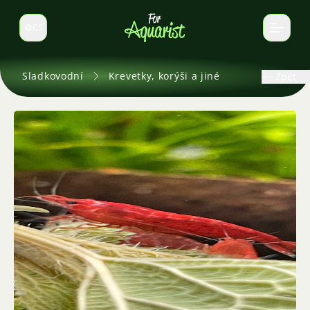
CS
Select language
Sladkovodní
Krevetky, korýši a jiné
Zpět