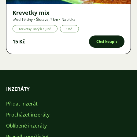
Krevetky mix
před 19 dny
•
Šlotava
,
? km
•
Nabídka
Krevetky, korýši a jiné
Obě
15 Kč
Chci koupit
INZERÁTY
Přidat inzerát
Procházet inzeráty
Oblíbené inzeráty
Pravidla používání