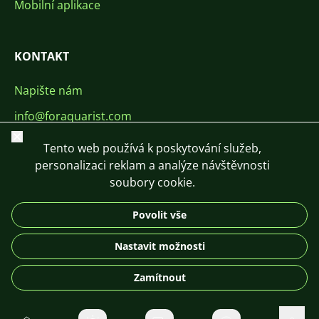
Mobilní aplikace
KONTAKT
Napište nám
info@foraquarist.com
Zavřít
+420 603 449 602
Tento web používá k poskytování služeb,
personalizaci reklam a analýze návštěvnosti
soubory cookie.
Povolit vše
CS
SK
EN
PL
DE
Nastavit možnosti
© 2026 For Aquarist
Zamítnout