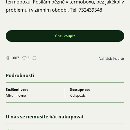
termoboxu. Posílám běžně v termoboxu, bez jakékoliv
problému i v zimním období. Tel. 732439548
Chci koupit
1607
2
Nahlásit inzerát
Podrobnosti
Snášenlivost
Dostupnost
Mírumilovná
K dispozici
U nás se nemusíte bát nakupovat