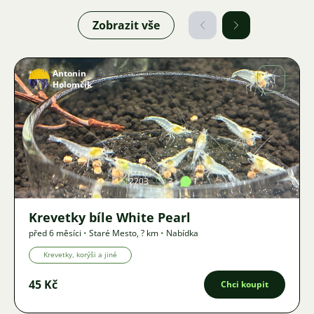
Zobrazit vše
Antonin
Holomčík
Obrázek
2203
3
1
Krevetky bíle White Pearl
před 6 měsíci
•
Staré Mesto
,
? km
•
Nabídka
Krevetky, korýši a jiné
45 Kč
Chci koupit