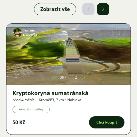
Zobrazit vše
Tomáš
Grochal
Obrázek
1397
2
Kryptokoryna sumatránská
před 4 měsíci
•
Kroměříž
,
? km
•
Nabídka
Akvarijní rostliny
50 Kč
Chci koupit