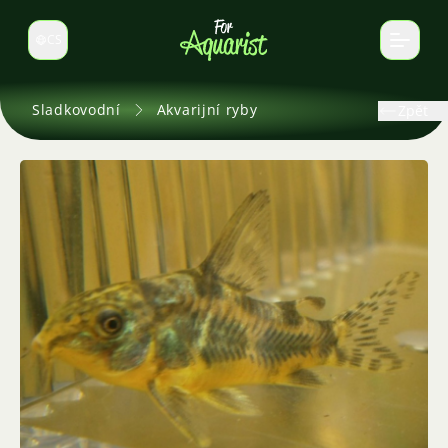
CS
Select language
Sladkovodní
Akvarijní ryby
Zpět