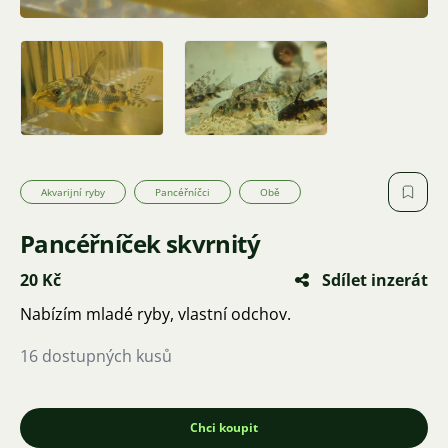
Akvarijní ryby
Pancéřníčci
Obě
Pancéřníček skvrnitý
20 Kč
Sdílet inzerát
Nabízím mladé ryby, vlastní odchov.
16 dostupných kusů
Chci koupit