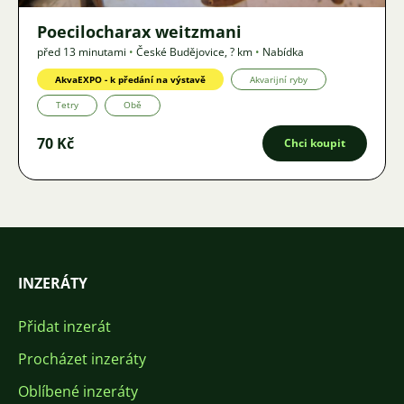
Poecilocharax weitzmani
před 13 minutami
•
České Budějovice
,
? km
•
Nabídka
AkvaEXPO - k předání na výstavě
Akvarijní ryby
Tetry
Obě
70 Kč
Chci koupit
INZERÁTY
Přidat inzerát
Procházet inzeráty
Oblíbené inzeráty