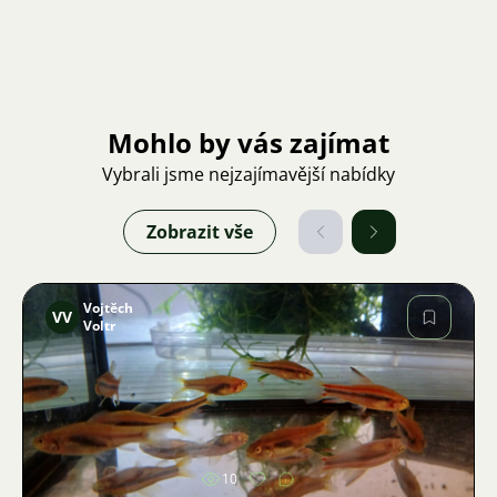
Mohlo by vás zajímat
Vybrali jsme nejzajímavější nabídky
Zobrazit vše
Vojtěch
VV
Voltr
Obrázek
10