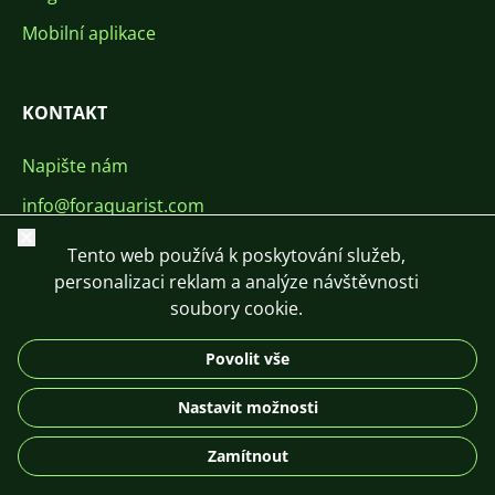
Mobilní aplikace
KONTAKT
Napište nám
info@foraquarist.com
Zavřít
+420 603 449 602
Tento web používá k poskytování služeb,
personalizaci reklam a analýze návštěvnosti
soubory cookie.
Povolit vše
CS
SK
EN
PL
DE
Nastavit možnosti
© 2026 For Aquarist
Zamítnout