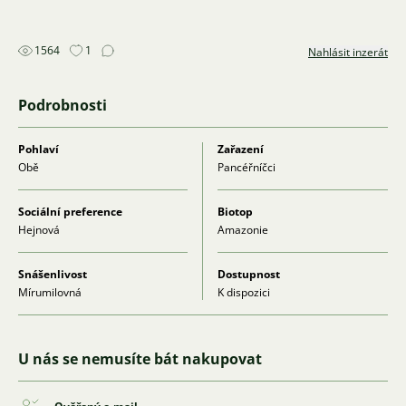
1564
1
Nahlásit inzerát
Podrobnosti
Pohlaví
Zařazení
Obě
Pancéřníčci
Sociální preference
Biotop
Hejnová
Amazonie
Snášenlivost
Dostupnost
Mírumilovná
K dispozici
U nás se nemusíte bát nakupovat