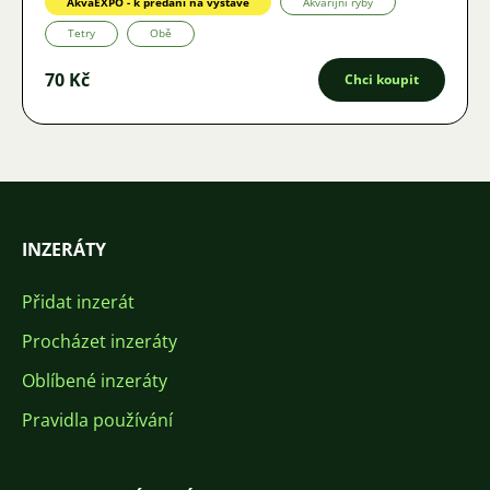
AkvaEXPO - k předání na výstavě
Akvarijní ryby
Tetry
Obě
70 Kč
Chci koupit
INZERÁTY
Přidat inzerát
Procházet inzeráty
Oblíbené inzeráty
Pravidla používání