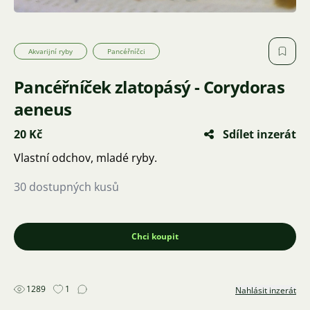
Akvarijní ryby
Pancéřníčci
Pancéřníček zlatopásý - Corydoras
aeneus
20 Kč
Sdílet inzerát
Vlastní odchov, mladé ryby.
30 dostupných kusů
Chci koupit
1289
1
Nahlásit inzerát