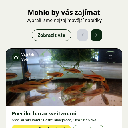
Mohlo by vás zajímat
Vybrali jsme nejzajímavější nabídky
Zobrazit vše
Vojtěch
VV
Voltr
Obrázek
17
Poecilocharax weitzmani
před 30 minutami
•
České Budějovice
,
? km
•
Nabídka