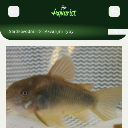
CS
Select language
Sladkovodní
Akvarijní ryby
Zpět