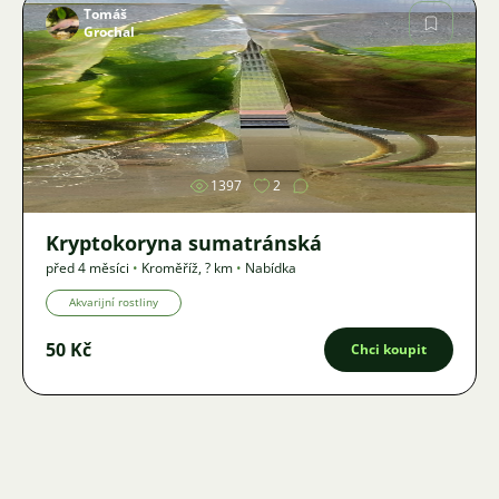
Tomáš
Grochal
Obrázek
1397
2
Kryptokoryna sumatránská
před 4 měsíci
•
Kroměříž
,
? km
•
Nabídka
Akvarijní rostliny
50 Kč
Chci koupit