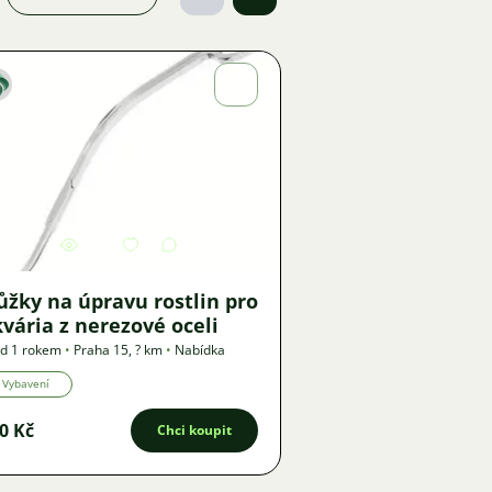
Anna
Krejčová
Obrázek
1551
1
žky na úpravu rostlin pro
vária z nerezové oceli
d 1 rokem
•
Praha 15
,
? km
•
Nabídka
Vybavení
0 Kč
Chci koupit