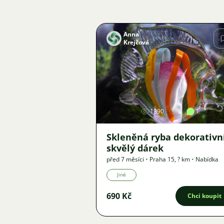
Anna
Krejčová
Obrázek
1390
2
1
Skleněná ryba dekorativní
skvělý dárek
před 7 měsíci
•
Praha 15
,
? km
•
Nabídka
Jiné
690 Kč
Chci koupit