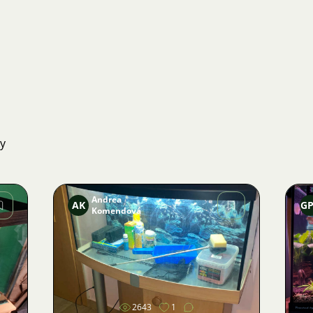
ky
Andrea
AK
G
Komendová
Obrázek
2643
1