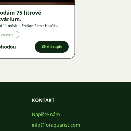
odám 75 litrové
kvárium.
d 11 měsíci
•
Prešov
,
? km
•
Nabídka
Vybavení
ohodou
Chci koupit
KONTAKT
Napište nám
info@foraquarist.com