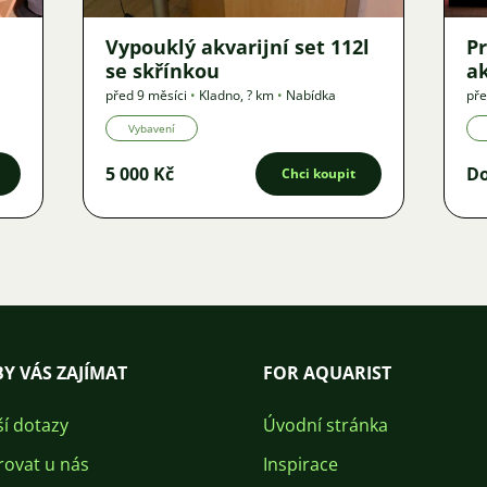
Vypouklý akvarijní set 112l
Pr
se skřínkou
a
před 9 měsíci
•
Kladno
,
? km
•
Nabídka
pře
Vybavení
5 000 Kč
D
Chci koupit
Y VÁS ZAJÍMAT
FOR AQUARIST
ší dotazy
Úvodní stránka
rovat u nás
Inspirace