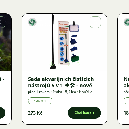
Anna
Krejčová
Obrázek
2748
2
 -
Sada akvarijních čisticích
Nů
nástrojů 5 v 1 🐠🛠️ - nové
ak
před 1 rokem
•
Praha 15
,
? km
•
Nabídka
pře
Vybavení
273 Kč
18
Chci koupit