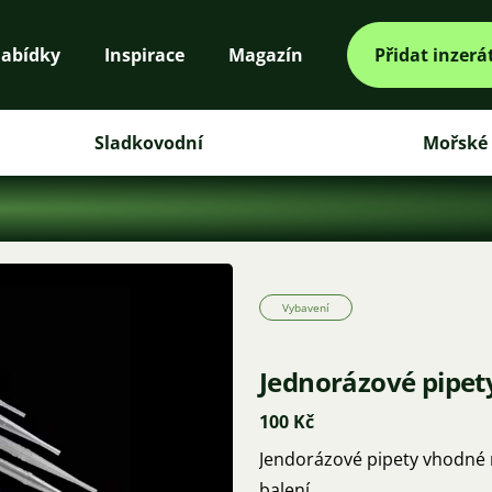
abídky
Inspirace
Magazín
Přidat inzerá
Sladkovodní
Mořské
Vybavení
Jednorázové pipet
100 Kč
Jendorázové pipety vhodné n
balení.