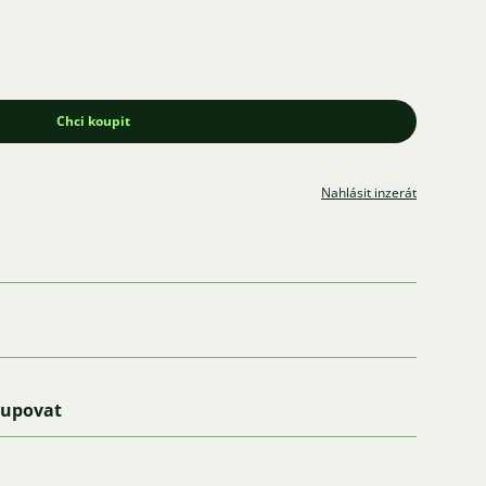
Chci koupit
Nahlásit inzerát
kupovat