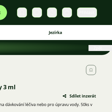
t
Přihlásit
Soukromé zprávy
Košík
Jezírka
Zpět
y 3 ml
Sdílet inzerát
a dávkování léčiva nebo pro úpravu vody. 50ks v