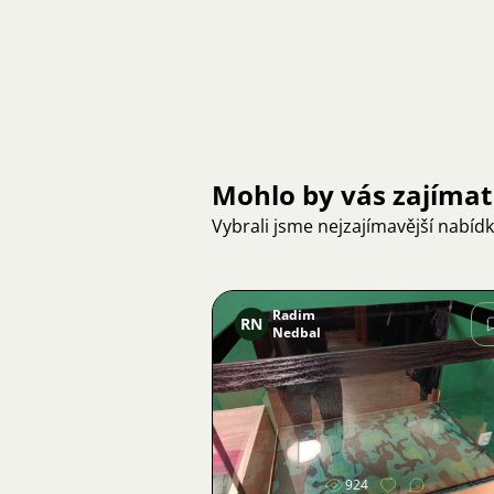
Mohlo by vás zajímat
Vybrali jsme nejzajímavější nabíd
Radim
RN
Nedbal
Obrázek
924