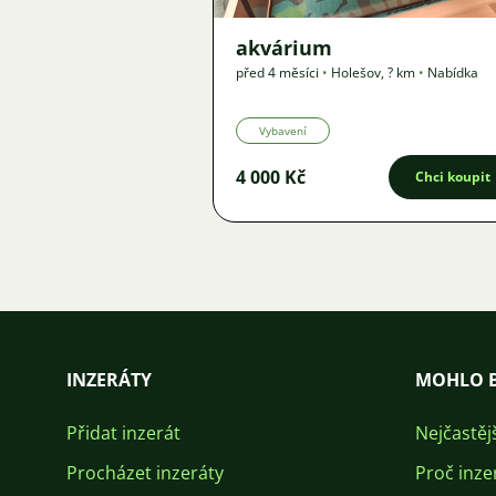
akvárium
před 4 měsíci
•
Holešov
,
? km
•
Nabídka
Vybavení
4 000 Kč
Chci koupit
INZERÁTY
MOHLO B
Přidat inzerát
Nejčastěj
Procházet inzeráty
Proč inze