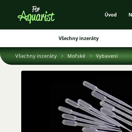
Úvod
N
Všechny inzeráty
Všechny inzeráty
Mořské
Vybavení