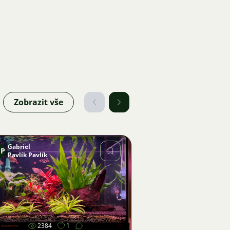
Zobrazit vše
Gabriel
PP
Pavlík Pavlík
Obrázek
2384
1