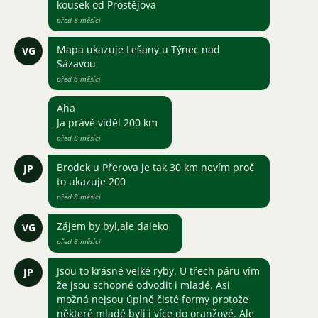
kousek od Prostějova
před 8 měsíci
Mapa ukazuje Lešany u Týnec nad
VG
Sázavou
před 8 měsíci
Aha
Ja právě viděl 200 km
před 8 měsíci
Brodek u Přerova je tak 30 km nevím proč
JP
to ukazuje 200
před 8 měsíci
Zájem by byl,ale daleko
VG
před 8 měsíci
Jsou to krásné velké ryby. U třech páru vím
JP
že jsou schopné odvodit i mladé. Asi
možná nejsou úplně čisté formy protože
některé mladé byli i více do oranžové. Ale