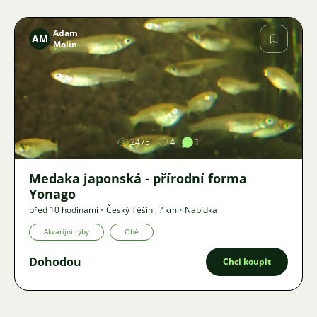
Adam
AM
Molin
Obrázek
2475
4
1
Medaka japonská - přírodní forma
Yonago
před 10 hodinami
•
Český Těšín
,
? km
•
Nabídka
Akvarijní ryby
Obě
Dohodou
Chci koupit