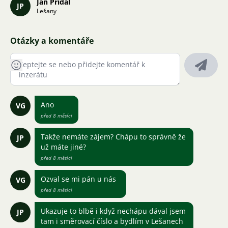
Jan Pridal
JP
Lešany
Otázky a komentáře
Ano
VG
před 8 měsíci
Takže nemáte zájem? Chápu to správně že
JP
už máte jiné?
před 8 měsíci
Ozval se mi pán u nás
VG
před 8 měsíci
Ukazuje to blbě i když nechápu dával jsem
JP
tam i směrovací číslo a bydlím v Lešanech