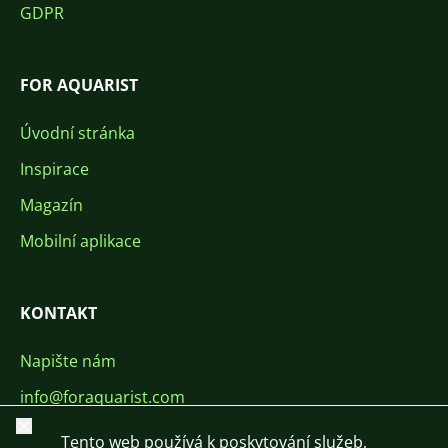
GDPR
FOR AQUARIST
Úvodní stránka
Inspirace
Magazín
Mobilní aplikace
KONTAKT
Napište nám
info@foraquarist.com
Zavřít
+420 603 449 602
Tento web používá k poskytování služeb,