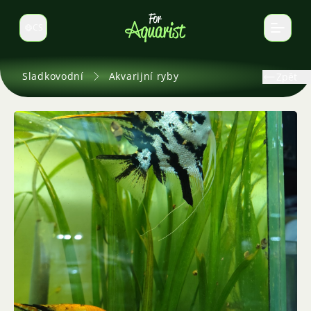
CS
Select language
Sladkovodní
Akvarijní ryby
Zpět