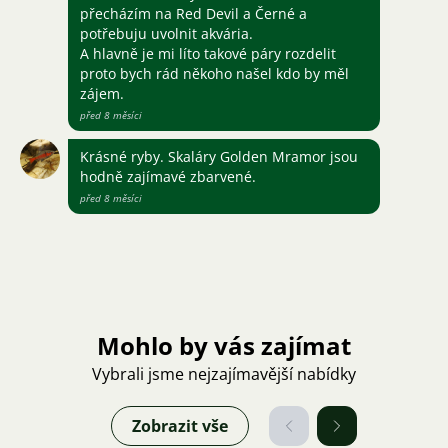
přecházím na Red Devil a Černé a
potřebuju uvolnit akvária.
A hlavně je mi líto takové páry rozdelit
proto bych rád někoho našel kdo by měl
zájem.
před 8 měsíci
Krásné ryby. Skaláry Golden Mramor jsou
hodně zajímavé zbarvené.
před 8 měsíci
Mohlo by vás zajímat
Vybrali jsme nejzajímavější nabídky
Zobrazit vše