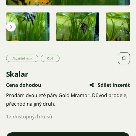
Akvarijní ryby
Obě
Skalar
Cena dohodou
Sdílet inzerát
Prodám dvouleté páry Gold Mramor. Důvod prodeje,
přechod na jiný druh.
12 dostupných kusů