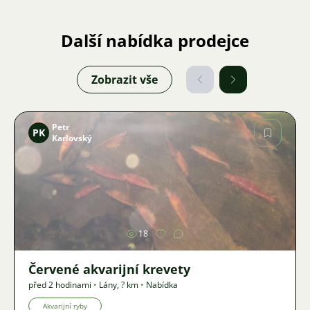
Další nabídka prodejce
Zobrazit vše
Petr
PK
Karlovský
Obrázek
18
Červené akvarijní krevety
před 2 hodinami
•
Lány
,
? km
•
Nabídka
Akvarijní ryby