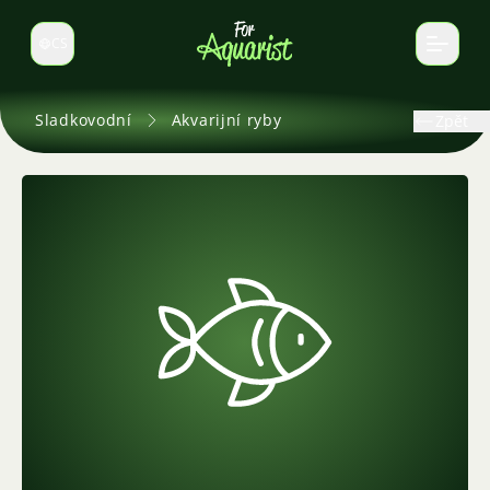
CS
Select language
Sladkovodní
Akvarijní ryby
Zpět