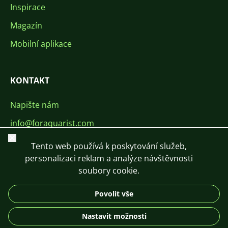
Inspirace
Magazín
Mobilní aplikace
KONTAKT
Napište nám
info@foraquarist.com
Zavřít
+420 603 449 602
Tento web používá k poskytování služeb,
personalizaci reklam a analýze návštěvnosti
soubory cookie.
Povolit vše
CS
SK
EN
PL
DE
Nastavit možnosti
© 2026 For Aquarist