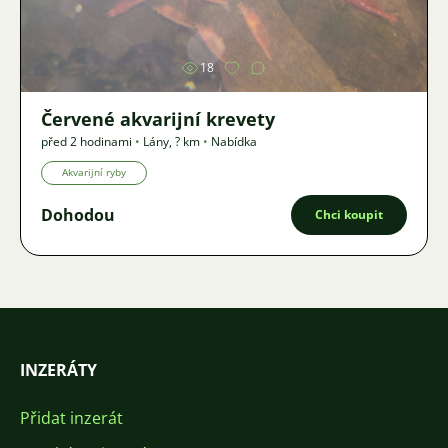
Obrázek
18
Červené akvarijní krevety
před 2 hodinami
•
Lány
,
? km
•
Nabídka
Akvarijní ryby
Dohodou
Chci koupit
INZERÁTY
Přidat inzerát