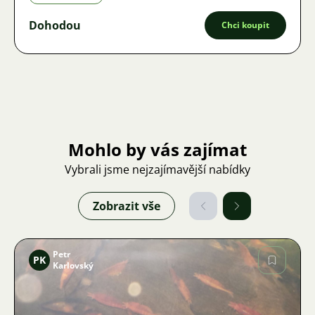
Dohodou
Chci koupit
Mohlo by vás zajímat
Vybrali jsme nejzajímavější nabídky
Zobrazit vše
Petr
PK
Karlovský