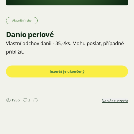
Akvarijní ryby
Danio perlové
Vlastní odchov danii - 35,-/ks. Mohu poslat, případně
přiblížit.
Inzerát je ukončený
1936
3
Nahlásit inzerát